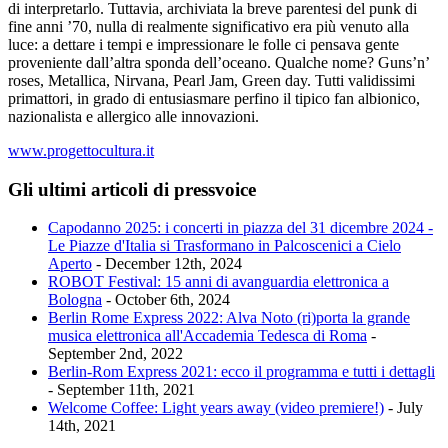
di interpretarlo. Tuttavia, archiviata la breve parentesi del punk di
fine anni ’70, nulla di realmente significativo era più venuto alla
luce: a dettare i tempi e impressionare le folle ci pensava gente
proveniente dall’altra sponda dell’oceano. Qualche nome? Guns’n’
roses, Metallica, Nirvana, Pearl Jam, Green day. Tutti validissimi
primattori, in grado di entusiasmare perfino il tipico fan albionico,
nazionalista e allergico alle innovazioni.
www.progettocultura.it
Gli ultimi articoli di pressvoice
Capodanno 2025: i concerti in piazza del 31 dicembre 2024 -
Le Piazze d'Italia si Trasformano in Palcoscenici a Cielo
Aperto
- December 12th, 2024
ROBOT Festival: 15 anni di avanguardia elettronica a
Bologna
- October 6th, 2024
Berlin Rome Express 2022: Alva Noto (ri)porta la grande
musica elettronica all'Accademia Tedesca di Roma
-
September 2nd, 2022
Berlin-Rom Express 2021: ecco il programma e tutti i dettagli
- September 11th, 2021
Welcome Coffee: Light years away (video premiere!)
- July
14th, 2021