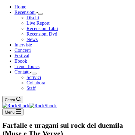
Home
Recensioni
Dischi
Live Report
Recensioni Libri
Recensioni Dvd
News
Interviste
Concerti
Festival
Ebook
Trend Topics
Contatti
Scrivici
Collabora
Staff
Cerca
Menu
Farfalle e uragani sul rock del duemila
(Muse e The Verve)