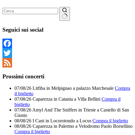
Nessun
risultato
Seguici sui social
Facebook
Twitter
Feed
Prossimi concerti
07/08/26
Litfiba
in
Melpignao
a
palazzo Marchesale
Compra
il biglietto
07/08/26
Caparezza
in
Catania
a
Villa Bellini
Compra il
biglietto
07/08/26
Amyl And The Sniffers
in
Trieste
a
Castello di San
Giusto
08/08/26
I Cani
in
Locorotondo
a
Locus
Compra il biglietto
08/08/26
Caparezza
in
Palermo
a
Velodromo Paolo Borsellino
Compra il biglietto