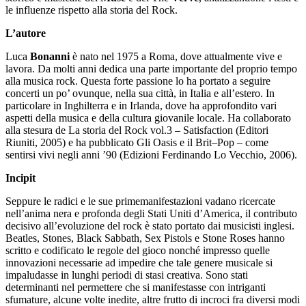
le influenze rispetto alla storia del Rock.
L’autore
Luca
Bonanni
è nato nel 1975 a Roma, dove attualmente vive e
lavora. Da molti anni dedica una parte importante del proprio tempo
alla musica rock. Questa forte passione lo ha portato a seguire
concerti un po’ ovunque, nella sua città, in Italia e all’estero. In
particolare in Inghilterra e in Irlanda, dove ha approfondito vari
aspetti della musica e della cultura giovanile locale. Ha collaborato
alla stesura de La storia del Rock vol.3 – Satisfaction (Editori
Riuniti, 2005) e ha pubblicato Gli Oasis e il Brit–Pop – come
sentirsi vivi negli anni ’90 (Edizioni Ferdinando Lo Vecchio, 2006).
Incipit
Seppure le radici e le sue primemanifestazioni vadano ricercate
nell’anima nera e profonda degli Stati Uniti d’America, il contributo
decisivo all’evoluzione del rock è stato portato dai musicisti inglesi.
Beatles, Stones, Black Sabbath, Sex Pistols e Stone Roses hanno
scritto e codificato le regole del gioco nonché impresso quelle
innovazioni necessarie ad impedire che tale genere musicale si
impaludasse in lunghi periodi di stasi creativa. Sono stati
determinanti nel permettere che si manifestasse con intriganti
sfumature, alcune volte inedite, altre frutto di incroci fra diversi modi