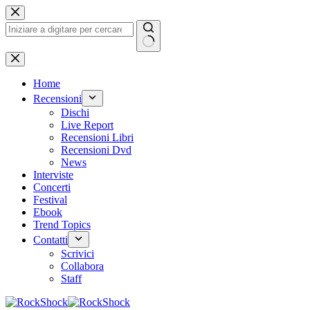
Salta
al
contenuto
Nessun
risultato
Home
Recensioni
Dischi
Live Report
Recensioni Libri
Recensioni Dvd
News
Interviste
Concerti
Festival
Ebook
Trend Topics
Contatti
Scrivici
Collabora
Staff