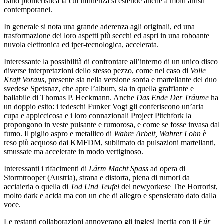
band pionieristica la cui influenza si estende anche a molti artisti
contemporanei.
In generale si nota una grande aderenza agli originali, ed una
trasformazione dei loro aspetti più secchi ed aspri in una roboante
nuvola elettronica ed iper-tecnologica, accelerata.
Interessante la possibilità di confrontare all’interno di un unico disco
diverse interpretazioni dello stesso pezzo, come nel caso di
Volle
Kraft Voraus
, presente sia nella versione sorda e martellante del duo
svedese Spetsnaz, che apre l’album, sia in quella graffiante e
ballabile di Thomas P. Heckmann. Anche
Das Ende Der Träume
ha
un doppio esito: i tedeschi Funker Vogt gli conferiscono un’aria
cupa e appiccicosa e i loro connazionali Project Pitchfork la
propongono in veste pulsante e rumorosa, e come se fosse invasa dal
fumo. Il piglio aspro e metallico di
Wahre Arbeit, Wahrer Lohn
è
reso più acquoso dai KMFDM, sublimato da pulsazioni martellanti,
smussate ma accelerate in modo vertiginoso.
Interessanti i rifacimenti di
Lärm Macht Spass
ad opera di
Stormtrooper (Austria), strana e distorta, piena di rumori da
acciaieria o quella di
Tod Und Teufel
del newyorkese The Horrorist,
molto dark e acida ma con un che di allegro e spensierato dato dalla
voce.
Le restanti collaborazioni annoverano gli inglesi Inertia con il
Für