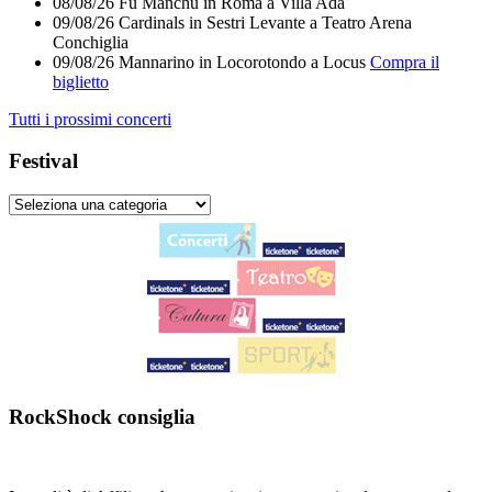
08/08/26
Fu Manchu
in
Roma
a
Villa Ada
09/08/26
Cardinals
in
Sestri Levante
a
Teatro Arena
Conchiglia
09/08/26
Mannarino
in
Locorotondo
a
Locus
Compra il
biglietto
Tutti i prossimi concerti
Festival
RockShock consiglia