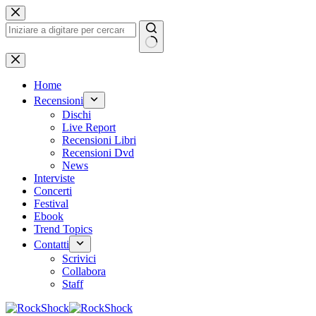
Salta
al
contenuto
Nessun
risultato
Home
Recensioni
Dischi
Live Report
Recensioni Libri
Recensioni Dvd
News
Interviste
Concerti
Festival
Ebook
Trend Topics
Contatti
Scrivici
Collabora
Staff