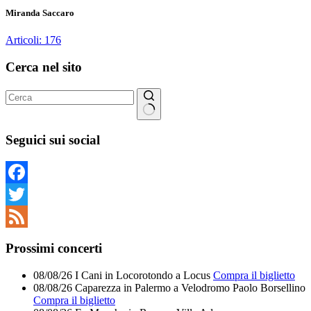
Miranda Saccaro
Articoli: 176
Cerca nel sito
Nessun
risultato
Seguici sui social
Facebook
Twitter
Feed
Prossimi concerti
08/08/26
I Cani
in
Locorotondo
a
Locus
Compra il biglietto
08/08/26
Caparezza
in
Palermo
a
Velodromo Paolo Borsellino
Compra il biglietto