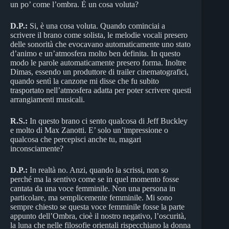
un po’ come l’ombra. È un cosa voluta?
D.P.
:
Si, è una cosa voluta. Quando cominciai a
scrivere il brano come solista, le melodie vocali presero
delle sonorità che evocavano automaticamente uno stato
d’animo e un’atmosfera molto ben definita. In questo
modo le parole automaticamente presero forma. Inoltre
Dimas, essendo un produttore di trailer cinematografici,
quando sentì la canzone mi disse che fu subito
trasportato nell’atmosfera adatta per poter scrivere questi
arrangiamenti musicali.
R.S.:
In questo brano ci sento qualcosa di Jeff Buckley
e molto di Max Zanotti. E’ solo un’impressione o
qualcosa che percepisci anche tu, magari
inconsciamente?
D.P.:
In realtà no. Anzi, quando la scrissi, non so
perché ma la sentivo come se in quel momento fosse
cantata da una voce femminile. Non una persona in
particolare, ma semplicemente femminile. Mi sono
sempre chiesto se questa voce femminile fosse la parte
appunto dell’Ombra, cioè il nostro negativo, l’oscurità,
la luna che nelle filosofie orientali rispecchiano la donna