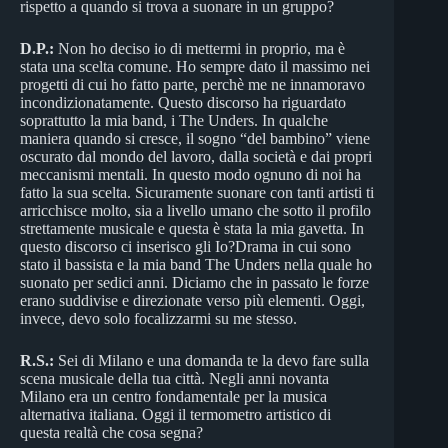
rispetto a quando si trova a suonare in un gruppo?
D.P.:
Non ho deciso io di mettermi in proprio, ma è
stata una scelta comune. Ho sempre dato il massimo nei
progetti di cui ho fatto parte, perchè me ne innamoravo
incondizionatamente. Questo discorso ha riguardato
soprattutto la mia band, i The Unders. In qualche
maniera quando si cresce, il sogno “del bambino” viene
oscurato dal mondo del lavoro, dalla società e dai propri
meccanismi mentali. In questo modo ognuno di noi ha
fatto la sua scelta. Sicuramente suonare con tanti artisti ti
arricchisce molto, sia a livello umano che sotto il profilo
strettamente musicale e questa è stata la mia gavetta. In
questo discorso ci inserisco gli Io?Drama in cui sono
stato il bassista e la mia band The Unders nella quale ho
suonato per sedici anni. Diciamo che in passato le forze
erano suddivise e direzionate verso più elementi. Oggi,
invece, devo solo focalizzarmi su me stesso.
R.S.:
Sei di Milano e una domanda te la devo fare sulla
scena musicale della tua città. Negli anni novanta
Milano era un centro fondamentale per la musica
alternativa italiana. Oggi il termometro artistico di
questa realtà che cosa segna?