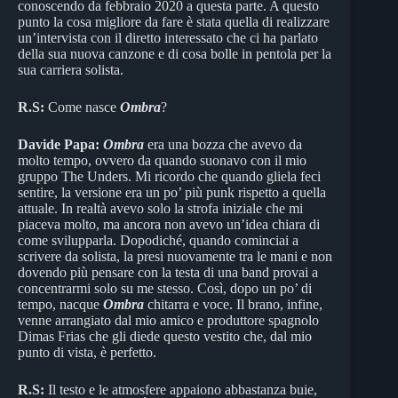
conoscendo da febbraio 2020 a questa parte. A questo
punto la cosa migliore da fare è stata quella di realizzare
un’intervista con il diretto interessato che ci ha parlato
della sua nuova canzone e di cosa bolle in pentola per la
sua carriera solista.
R.S:
Come nasce
Ombra
?
Davide Papa:
Ombra
era una bozza che avevo da
molto tempo, ovvero da quando suonavo con il mio
gruppo The Unders. Mi ricordo che quando gliela feci
sentire, la versione era un po’ più punk rispetto a quella
attuale. In realtà avevo solo la strofa iniziale che mi
piaceva molto, ma ancora non avevo un’idea chiara di
come svilupparla. Dopodiché, quando cominciai a
scrivere da solista, la presi nuovamente tra le mani e non
dovendo più pensare con la testa di una band provai a
concentrarmi solo su me stesso. Così, dopo un po’ di
tempo, nacque
Ombra
chitarra e voce. Il brano, infine,
venne arrangiato dal mio amico e produttore spagnolo
Dimas Frias che gli diede questo vestito che, dal mio
punto di vista, è perfetto.
R.S:
Il testo e le atmosfere appaiono abbastanza buie,