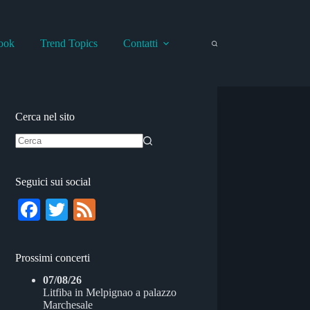
ook
Trend Topics
Contatti
Cerca nel sito
Nessun
risultato
Seguici sui social
Fa
T
Fe
ce
wi
ed
bo
tte
Prossimi concerti
ok
r
07/08/26
Litfiba
in
Melpignao
a
palazzo
Marchesale