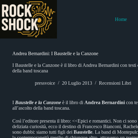
Salta
al
contenuto
Home
Andrea Bernardini: I Baustelle e la Canzone
I Baustelle e la Canzone è il libro di Andrea Bernardini con testi
della band toscana
pressvoice
20 Luglio 2013
Recensioni Libri
I
Baustelle e la Canzone
è il libro di
Andrea Bernardini
con te
all’ascolto della band toscana.
Così l’editore presenta il libro: <<Epici e romantici. Non ci sono m
deliziata curiosità, ecco il destino di Francesco Bianconi, Rachel
sono dubbi: siamo tutti figli dei
Baustelle
. La band di Montepulci
la contemporaneità meglio di chiunque altro, attraverso un pugno 