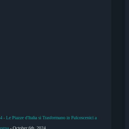
- Le Piazze d'Italia si Trasformano in Palcoscenici a
logna
- October 6th, 2024