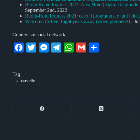
Berlin Rome Express 2022: Alva Noto (ri)porta la grande
September 2nd, 2022
Berlin-Rom Express 2021: ecco il programma e tutti i detta
Welcome Coffee: Light years away (video premiere!)
- Ju
Condivi sui social network:
Fa
T
M
Te
W
G
C
ce
wi
es
le
ha
m
on
bo
tte
se
gr
ts
ail
di
Tag
ok
r
ng
a
A
vi
#
baustelle
er
m
pp
di