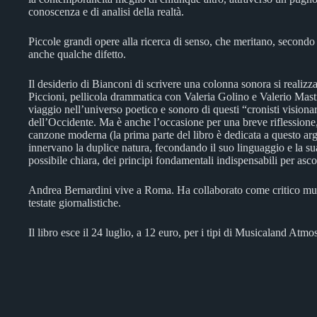
conoscenza e di analisi della realtà.
Piccole grandi opere alla ricerca di senso, che meritano, secondo 
anche qualche difetto.
Il desiderio di Bianconi di scrivere una colonna sonora si realiz
Piccioni, pellicola drammatica con Valeria Golino e Valerio Mast
viaggio nell’universo poetico e sonoro di questi “cronisti visionar
dell’Occidente. Ma è anche l’occasione per una breve riflessione,
canzone moderna (la prima parte del libro è dedicata a questo argo
innervano la duplice natura, fecondando il suo linguaggio e la sua
possibile chiara, dei principi fondamentali indispensabili per as
Andrea Bernardini vive a Roma. Ha collaborato come critico mus
testate giornalistiche.
Il libro esce il 24 luglio, a 12 euro, per i tipi di Musicaland Atmos