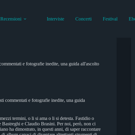
Recensioni
Interviste
Concerti
Festival
Eb
 commentati e fotografie inedite, una guida all'ascolto
sti commentati e fotografie inedite, una guida
ezzi termini, o li si ama o li si detesta. Fastidio o
e Bastreghi e Claudio Brasini. Per noi, però, non ci
ano ha dimostrato, in questi anni, di saper raccontare
di album capaci di diventare altrettanti strumenti di