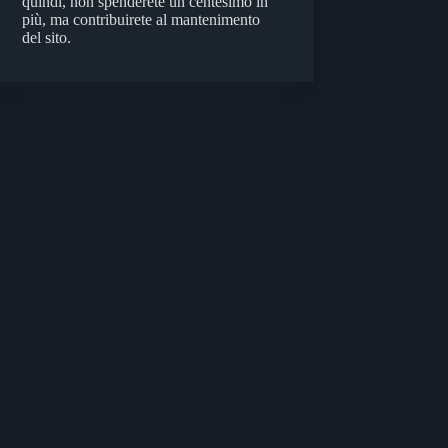
quindi, non spenderete un centesimo in
più, ma contribuirete al mantenimento
del sito.