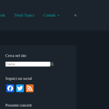
ook
Trend Topics
Contatti
Cerca nel sito
Nessun
risultato
Seguici sui social
Fa
T
Fe
ce
wi
ed
bo
tte
Prossimi concerti