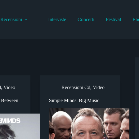
Recensioni
Interviste
Concerti
Festival
Eb
d
,
Video
Recensioni Cd
,
Video
k Between
Simple Minds: Big Music