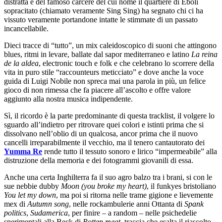
distratta e del famoso carcere del cui nome il quartiere di Eboli
sopracitato (chiamato veramente Sing Sing) ha segnato chi ci ha
vissuto veramente portandone intatte le stimmate di un passato
incancellabile.
Dieci tracce di “tutto”, un mix caleidoscopico di suoni che attingono
blues, ritmi in levare, ballate dal sapor mediterraneo e latino
La reina
de la aldea
, electronic touch e folk e che celebrano lo scorrere della
vita in puro stile “raccounteurs meticciato” e dove anche la voce
guida di Luigi Nobile non spreca mai una parola in più, un felice
gioco di non rimessa che fa piacere all’ascolto e offre valore
aggiunto alla nostra musica indipendente.
Sì, il ricordo è la parte predominante di questa tracklist, il volgere lo
sguardo all’indietro per ritrovare quei colori e istinti prima che si
dissolvano nell’oblio di un qualcosa, ancor prima che il nuovo
cancelli irreparabilmente il vecchio, ma il tenero cantautorato dei
Yumma Re
rende tutto il tessuto sonoro e lirico “impermeabile” alla
distruzione della memoria e dei fotogrammi giovanili di essa.
Anche una certa Inghilterra fa il suo agro balzo tra i brani, si con le
sue nebbie dubby
Moon (you broke my heart)
, il funkyes bristoliano
You let my down
, ma poi si ritorna nelle trame gigione e lievemente
mex di
Autumn song
, nelle rockambulerie anni Ottanta di
Spank
politics
,
Sudamerica
, per finire – a random – nelle psichedelie
sperimentali alla Beck di
Rotten meat
, traccia che esalta il riascolto