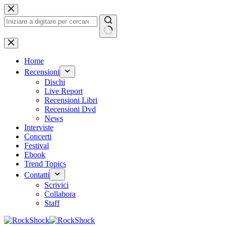
Salta
al
contenuto
Nessun
risultato
Home
Recensioni
Dischi
Live Report
Recensioni Libri
Recensioni Dvd
News
Interviste
Concerti
Festival
Ebook
Trend Topics
Contatti
Scrivici
Collabora
Staff