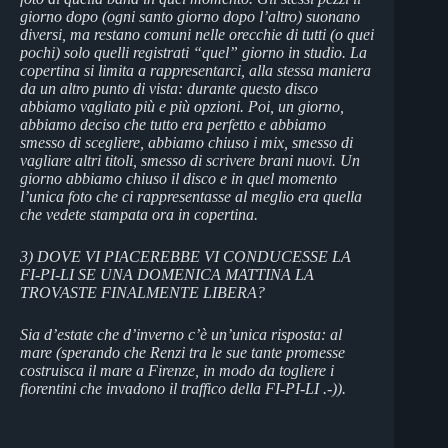
giorno dopo (ogni santo giorno dopo l’altro) suonano
diversi, ma restano comuni nelle orecchie di tutti (o quei
pochi) solo quelli registrati “quel” giorno in studio. La
copertina si limita a rappresentarci, alla stessa maniera
da un altro punto di vista: durante questo disco
abbiamo vagliato più e più opzioni. Poi, un giorno,
abbiamo deciso che tutto era perfetto e abbiamo
smesso di scegliere, abbiamo chiuso i mix, smesso di
vagliare altri titoli, smesso di scrivere brani nuovi. Un
giorno abbiamo chiuso il disco e in quel momento
l’unica foto che ci rappresentasse al meglio era quella
che vedete stampata ora in copertina.
3) DOVE VI PIACEREBBE VI CONDUCESSE LA
FI-PI-LI SE UNA DOMENICA MATTINA LA
TROVASTE FINALMENTE LIBERA?
Sia d’estate che d’inverno c’è un’unica risposta: al
mare (sperando che Renzi tra le sue tante promesse
costruisca il mare a Firenze, in modo da togliere i
fiorentini che invadono il traffico della FI-PI-LI .-)).