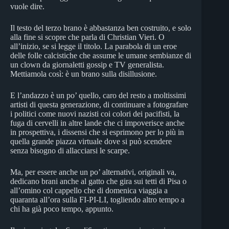
vuole dire.
Il testo del terzo brano è abbastanza ben costruito, e solo
alla fine si scopre che parla di Christian Vieri. O
all’inizio, se si legge il titolo. La parabola di un eroe
delle folle calcistiche che assume le umane sembianze di
un clown da giornaletti gossip e TV generalista.
Mettiamola così: è un brano sulla disillusione.
E l’andazzo è un po’ quello, caro del resto a moltissimi
artisti di questa generazione, di continuare a fotografare
i politici come nuovi nazisti coi colori dei pacifisti, la
fuga di cervelli in altre lande che ci impoverisce anche
in prospettiva, i dissensi che si esprimono per lo più in
quella grande piazza virtuale dove si può scendere
senza bisogno di allacciarsi le scarpe.
Ma, per essere anche un po’ alternativi, originali va,
dedicano brani anche al gatto che gira sui tetti di Pisa o
all’omino col cappello che di domenica viaggia a
quaranta all’ora sulla FI-PI-LI, togliendo altro tempo a
chi ha già poco tempo, appunto.