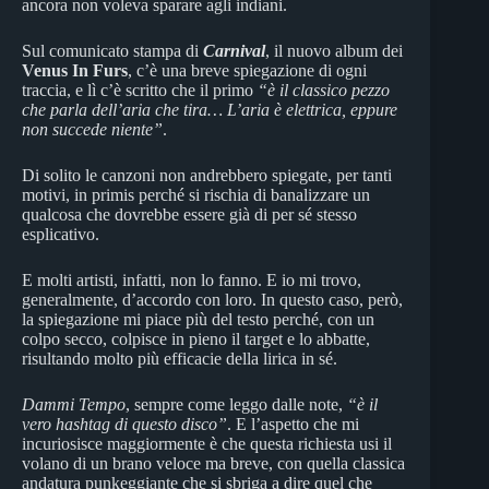
ancora non voleva sparare agli indiani.
Sul comunicato stampa di
Carnival
, il nuovo album dei
Venus In Furs
, c’è una breve spiegazione di ogni
traccia, e lì c’è scritto che il primo
“è il classico pezzo
che parla dell’aria che tira… L’aria è elettrica, eppure
non succede niente”
.
Di solito le canzoni non andrebbero spiegate, per tanti
motivi, in primis perché si rischia di banalizzare un
qualcosa che dovrebbe essere già di per sé stesso
esplicativo.
E molti artisti, infatti, non lo fanno. E io mi trovo,
generalmente, d’accordo con loro. In questo caso, però,
la spiegazione mi piace più del testo perché, con un
colpo secco, colpisce in pieno il target e lo abbatte,
risultando molto più efficacie della lirica in sé.
Dammi Tempo
, sempre come leggo dalle note,
“è il
vero hashtag di questo disco”
. E l’aspetto che mi
incuriosisce maggiormente è che questa richiesta usi il
volano di un brano veloce ma breve, con quella classica
andatura punkeggiante che si sbriga a dire quel che