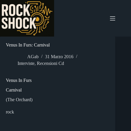
Salta
al
contenuto
Venus In Furs: Carnival
AGab
31 Marzo 2016
Interviste
,
Recensioni Cd
Venus In Furs
Carnival
(The Orchard)
rock