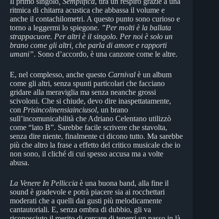
Il primo singolo
, Semplifica
, tira un respiro grazie a una
ritmica di chitarra acustica che abbassa il volume e
anche il contachilometri. A questo punto sono curioso e
torno a leggermi lo spiegone.
”Per molti è la ballata
strappacuore. Per altri è il singolo. Per noi è solo un
brano come gli altri, che parla di amore e rapporti
umani”
. Sono d’accordo, è una canzone come le altre.
E, nel complesso, anche questo
Carnival
è un album
come gli altri, senza spunti particolari che facciano
gridare alla meraviglia ma senza neanche grossi
scivoloni. Che si chiude, devo dire inaspettatamente,
con
Prisincolinensiainciusol
, un brano
sull’incomunicabilità che Adriano Celentano utilizzò
come “lato B”. Sarebbe facile scrivere che stavolta,
senza dire niente, finalmente ci dicono tutto. Ma sarebbe
più che altro la frase a effetto del critico musicale che io
non sono, il cliché di cui spesso accusa ma a volte
abusa.
La Venere In Pelliccia
è una buona band, alla fine il
sound è gradevole e potrà piacere sia ai rocchettari
moderati che a quelli dai gusti più melodicamente
cantautoriali. E, senza ombra di dubbio, gli va
riconosciuto il merito di cercare di tenersi un passo in là