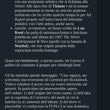
con una traslazione artistica che si richiama alla
Venere Allo Specchio
di
Tiziano
e mi fa tornare
prepotentemente in mente un articolo piuttosto
sofisticato che ho scritto qualche tempo fa per
Art
Report
proprio sull’intrecciarsi del feticismo
podalico con l’arte antica, anche sacra;
nonchè, ovviamente, un brano scritto da
Lou
Reed
che parla di sadomasochismo e feticismo
pubblicato sull’album del 1967
The Velvet
Underground & Nico
(quello con la banana di
Warhol
), che trae origine proprio dalla
sopracitata novella bondage.
Quasi inevitabilmente, a questo punto, mi è preso il
pallino di contattare il gruppo per chiedergli lumi.
Gli ho mandato questo messaggio: “Ciao ragazzi, sto
scrivendo una recensione di
Carnival
per Rockshock.
Volevo chiudere il pezzo con un vostro intervento sui
generis. In particolare mi interesserebbe sapere,
nell’ordine: 1) dell’origine del vostro nome; 2) dell’idea
per la copertina di
Carnival
e del modo in cui si
interfaccia ai contenuti dell’album; 3) del dove vi
piacerebbe vi conducesse la FI-PI-LI se una domenica