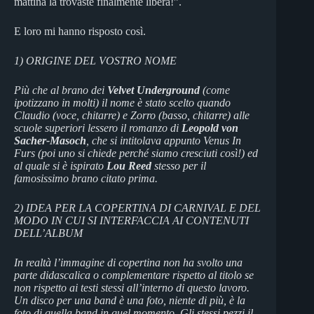
mattina la trovaste finalmente libera!”.
E loro mi hanno risposto così.
1) ORIGINE DEL VOSTRO NOME
Più che al brano dei
Velvet Underground
(come
ipotizzano in molti) il nome è stato scelto quando
Claudio (voce, chitarre) e Zorro (basso, chitarre) alle
scuole superiori lessero il romanzo di
Leopold von
Sacher-Masoch
, che si intitolava appunto Venus In
Furs (poi uno si chiede perché siamo cresciuti così!) ed
al quale si è ispirato
Lou Reed
stesso per il
famosissimo brano citato prima.
2) IDEA PER LA COPERTINA DI CARNIVAL E DEL
MODO IN CUI SI INTERFACCIA AI CONTENUTI
DELL’ALBUM
In realtà l’immagine di copertina non ha svolto una
parte didascalica o complementare rispetto al titolo se
non rispetto ai testi stessi all’interno di questo lavoro.
Un disco per una band è una foto, niente di più, è la
foto di quella band in quel momento. Gli stessi pezzi il