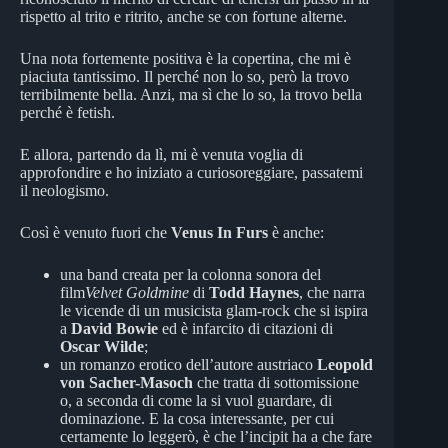
rispetto al trito e ritrito, anche se con fortune alterne.
Una nota fortemente positiva è la copertina, che mi è
piaciuta tantissimo. Il perché non lo so, però la trovo
terribilmente bella. Anzi, ma sì che lo so, la trovo bella
perché è fetish.
E allora, partendo da lì, mi è venuta voglia di
approfondire e ho iniziato a curiosoreggiare, passatemi
il neologismo.
Così è venuto fuori che
Venus In Furs
è anche:
una band creata per la colonna sonora del
film
Velvet Goldmine
di
Todd Haynes
, che narra
le vicende di un musicista glam-rock che si ispira
a
David Bowie
ed è infarcito di citazioni di
Oscar Wilde
;
un romanzo erotico dell’autore austriaco
Leop
old
von Sacher-Masoch
che tratta di sottomissione
o, a seconda di come la si vuol guardare, di
dominazione. E la cosa interessante, per cui
certamente lo leggerò, è che l’incipit ha a che fare