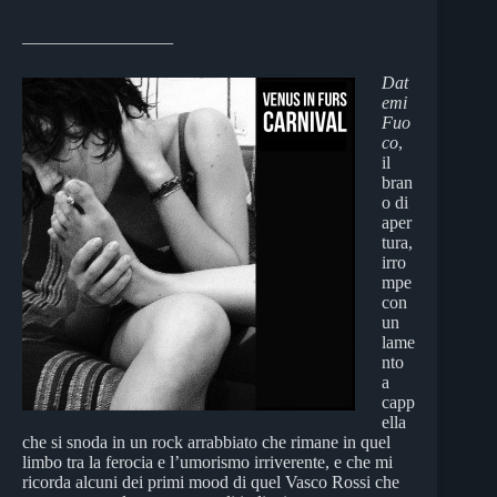
_________________
Dat
emi
Fuo
co
,
il
bran
o di
aper
tura,
irro
mpe
con
un
lame
nto
a
capp
ella
che si snoda in un rock arrabbiato che rimane in quel
limbo tra la ferocia e l’umorismo irriverente, e che mi
ricorda alcuni dei primi mood di quel Vasco Rossi che