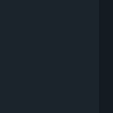
______________