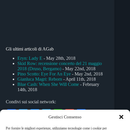
Gli ultimi articoli di AGab
Eryn: Lady E
- May 28th, 2018
Skid Row: recensione concerto del 21 maggio
2018 (Druso, Bergamo)
- May 22nd, 2018
Pino Scotto: Eye For An Eye
- May 2nd, 2018
Gianluca Magri: Reborn
- April 11th, 2018
Blue Cash: When She Will Come
- February
14th, 2018
Condivi sui social network:
Fa
T
M
Te
W
G
C
Gestisci Consenso
ce
wi
es
le
ha
m
on
Per fornire le migliori esperienze, utilizziamo tecnologie come i cookie per