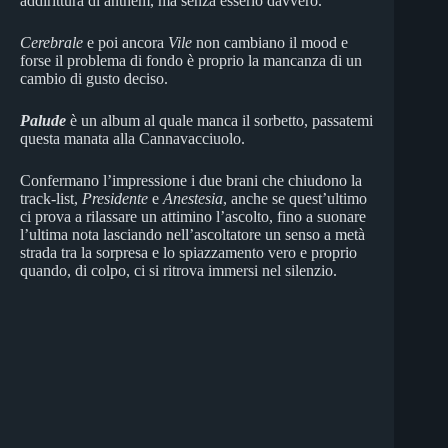
addirittura di anthem, ma senza esserlo davvero.
Cerebrale
e poi ancora
Vile
non cambiano il mood e
forse il problema di fondo è proprio la mancanza di un
cambio di gusto deciso.
Palude
è un album al quale manca il sorbetto, passatemi
questa manata alla Cannavacciuolo.
Confermano l’impressione i due brani che chiudono la
track-list,
Presidente
e
Anestesia
, anche se quest’ultimo
ci prova a rilassare un attimino l’ascolto, fino a suonare
l’ultima nota lasciando nell’ascoltatore un senso a metà
strada tra la sorpresa e lo spiazzamento vero e proprio
quando, di colpo, ci si ritrova immersi nel silenzio.