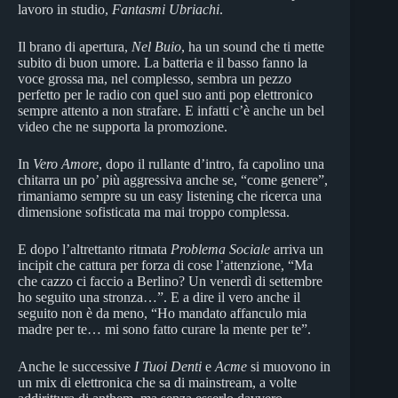
lavoro in studio,
Fantasmi Ubriachi
.
Il brano di apertura,
Nel Buio
, ha un sound che ti mette
subito di buon umore. La batteria e il basso fanno la
voce grossa ma, nel complesso, sembra un pezzo
perfetto per le radio con quel suo anti pop elettronico
sempre attento a non strafare. E infatti c’è anche un bel
video che ne supporta la promozione.
In
Vero Amore
, dopo il rullante d’intro, fa capolino una
chitarra un po’ più aggressiva anche se, “come genere”,
rimaniamo sempre su un easy listening che ricerca una
dimensione sofisticata ma mai troppo complessa.
E dopo l’altrettanto ritmata
Problema Sociale
arriva un
incipit che cattura per forza di cose l’attenzione, “Ma
che cazzo ci faccio a Berlino? Un venerdì di settembre
ho seguito una stronza…”. E a dire il vero anche il
seguito non è da meno, “Ho mandato affanculo mia
madre per te… mi sono fatto curare la mente per te”.
Anche le successive
I Tuoi Denti
e
Acme
si muovono in
un mix di elettronica che sa di mainstream, a volte