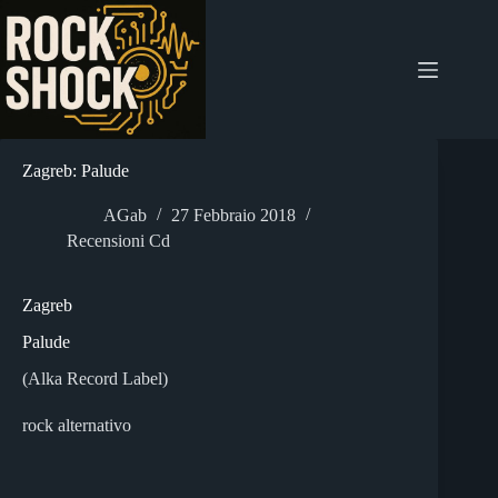
Salta
al
contenuto
Zagreb: Palude
AGab
27 Febbraio 2018
Recensioni Cd
Zagreb
Palude
(Alka Record Label)
rock alternativo