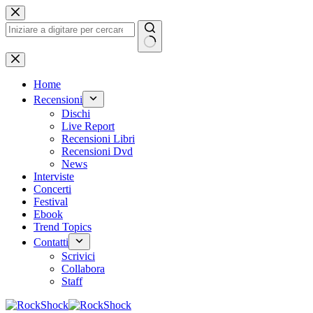
Salta
al
contenuto
Nessun
risultato
Home
Recensioni
Dischi
Live Report
Recensioni Libri
Recensioni Dvd
News
Interviste
Concerti
Festival
Ebook
Trend Topics
Contatti
Scrivici
Collabora
Staff