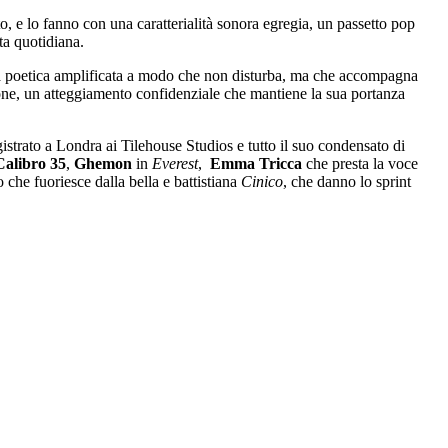
, e lo fanno con una caratterialità sonora egregia, un passetto pop
ta quotidiana.
 una poetica amplificata a modo che non disturba, ma che accompagna
ione, un atteggiamento confidenziale che mantiene la sua portanza
gistrato a Londra ai Tilehouse Studios e tutto il suo condensato di
Calibro 35
,
Ghemon
in
Everest
,
Emma Tricca
che presta la voce
o che fuoriesce dalla bella e battistiana
Cinico
, che danno lo sprint