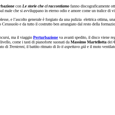
rbazione
con
Le storie che ci raccontiamo
fanno discograficamente otto
 sul male che si avviluppano in eterno odio e amore come un tralice di vi
lesse, e l’ascolto generale è forgiato da una pulizia elettrica ottima,
 Cerasuolo e da tutto il costrutto ben arrangiato dal resto della formaz
ncursi, ma il viaggio
Perturbazione
va avanti spedito, il disco viene re
 livello, come i tasti di pianoforte suonati da
Massimo Martellotta
dei
pato di
Trentenni
, il battito ritmato di
Io ti aspettavo già
e il moto ventilat