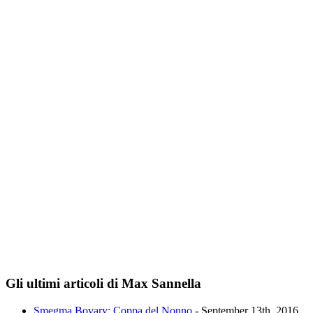
Gli ultimi articoli di Max Sannella
Smegma Bovary: Coppa del Nonno
- September 13th, 2016