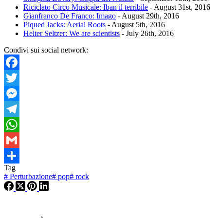
Riciclato Circo Musicale: Iban il terribile
- August 31st, 2016
Gianfranco De Franco: Imago
- August 29th, 2016
Piqued Jacks: Aerial Roots
- August 5th, 2016
Helter Seltzer: We are scientists
- July 26th, 2016
Condivi sui social network:
Facebook
Twitter
Messenger
Telegram
WhatsApp
Gmail
Tag
Condividi
#
Perturbazione
#
pop
#
rock