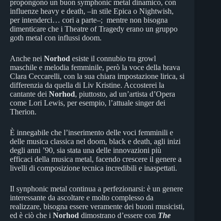
propongono un buon symphonic metal dinamico, con
influenze heavy e death, –in stile Epica o Nightwish,
per intenderci… cori a parte–; mentre non bisogna
dimenticare che i Theatre of Tragedy erano un gruppo
goth metal con influssi doom.
Anche nei
Norhod
esiste il connubio tra growl
maschile e melodia femminile, però la voce della brava
Clara Ceccarelli, con la sua chiara impostazione lirica, si
differenzia da quella di Liv Kristine. Accosterei la
cantante dei
Norhod
, piuttosto, ad un’artista d’Opera
come Lori Lewis, per esempio, l’attuale singer dei
Therion.
È innegabile che l’inserimento delle voci femminili e
delle musica classica nel doom, black e death, agli inizi
degli anni ’90, sia stata una delle innovazioni più
efficaci della musica metal, facendo crescere il genere a
livelli di composizione tecnica incredibili e inaspettati.
Il synphonic metal continua a perfezionarsi: è un genere
interessante da ascoltare e molto complesso da
realizzare, bisogna essere veramente dei buoni musicisti,
ed è ciò che i
Norhod
dimostrano d’essere con
The