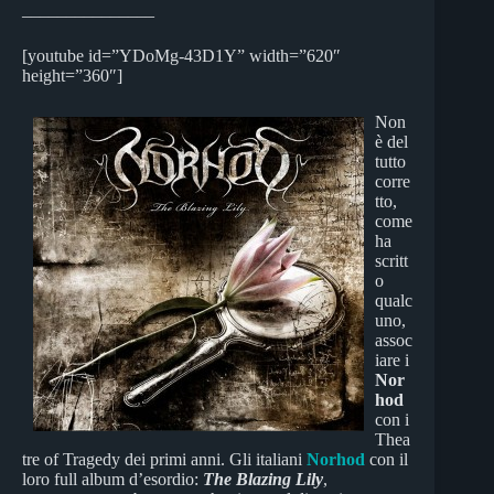
_______________
[youtube id=”YDoMg-43D1Y” width=”620″
height=”360″]
Non
è del
tutto
corre
tto,
come
ha
scritt
o
qualc
uno,
assoc
iare i
Nor
hod
con i
Thea
tre of Tragedy dei primi anni. Gli italiani
Norhod
con il
loro full album d’esordio:
The Blazing Lily
,