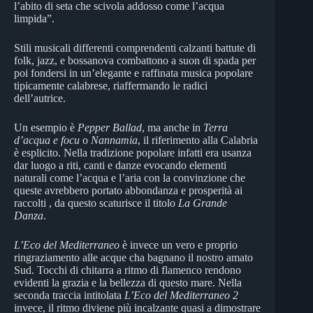
l’abito di seta che scivola addosso come l’acqua
limpida”.
Stili musicali differenti comprendenti calzanti battute di
folk, jazz, e bossanova combattono a suon di spada per
poi fondersi in un’elegante e raffinata musica popolare
tipicamente calabrese, riaffermando le radici
dell’autrice.
Un esempio è
Pepper Ballad
, ma anche in
Terra
d’acqua e focu
o
Nannamia
, il riferimento alla Calabria
è esplicito. Nella tradizione popolare infatti era usanza
dar luogo a riti, canti e danze evocando elementi
naturali come l’acqua e l’aria con la convinzione che
queste avrebbero portato abbondanza e prosperità ai
raccolti , da questo scaturisce il titolo
La Grande
Danza
.
L’Eco del Mediterraneo
è invece un vero e proprio
ringraziamento alle acque cha bagnano il nostro amato
Sud. Tocchi di chitarra a ritmo di flamenco rendono
evidenti la grazia e la bellezza di questo mare. Nella
seconda traccia intitolata
L’Eco del Mediterraneo 2
invece, il ritmo diviene più incalzante quasi a dimostrare