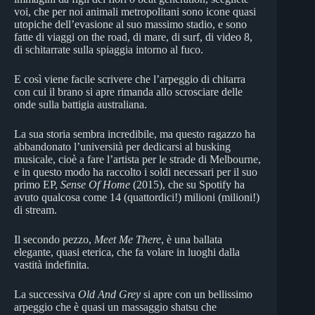
voi, che per noi animali metropolitani sono icone quasi
utopiche dell’evasione al suo massimo stadio, e sono
fatte di viaggi on the road, di mare, di surf, di video 8,
di schitarrate sulla spiaggia intorno al fuco.
​E così viene facile scrivere che l’arpeggio di chitarra
con cui il brano si apre rimanda allo scrosciare delle
onde sulla battigia australiana.​
La sua storia sembra incredibile, ma questo ragazzo ha
abbandonato l’università per dedicarsi al busking
musicale, cioè a fare l’artista per le strade di Melbourne,
e in questo modo ha raccolto i soldi necessari per il suo
primo EP,
Sense Of Home
(2015), che su Spotify ha
avuto qualcosa come 14 (quattordici!) milioni (milioni!)
di stream.
Il secondo pezzo,
Meet Me There
, è una ballata
elegante, quasi eterica, che fa volare in luoghi dalla
vastità indefinita.
La successiva
Old And Grey
si apre con un bellissimo
arpeggio che è quasi un massaggio shatsu che