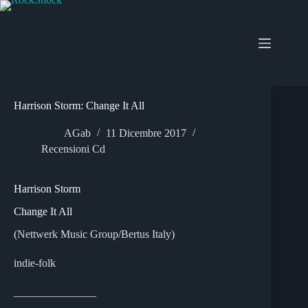
Salta
al
contenuto
Harrison Storm: Change It All
AGab
11 Dicembre 2017
Recensioni Cd
Harrison Storm
Change It All
(Nettwerk Music Group/Bertus Italy)
indie-folk
_______________