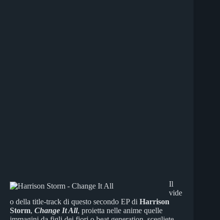
​Il
vide
o della title-track di questo secondo EP di
Harrison
Storm
,
Change It All
, proietta nelle anime quelle
immagini da figli dei fiori o beat generation, scegliete