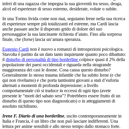
inferi di una ragazza che impegna la sua gioventù tra sesso, droga,
alcol ed esperienze di sesso estremo, desiderate, volute o subite.
In una Torino livida come non mai, seguiamo Irene nella sua ricerca
di esperienze sempre più totalizzanti ed estreme, ma Cardi lascia
anche passare anche il disperato grido di dolore del suo
personaggioe la sua lancinante richiesta d’aiuto. Fino alla sorpresa
finale, che (forse) lascia un’amara speranza.
Eugenio Cardi
non è nuovo a romanzi di introspezioni psicologica.
Stavolta è partito da un dato tanto inquietante quanto poco dibattuto:
il
disturbo di personalità di tipo borderline
colpisce quasi il 2% della
popolazione dei paesi occidentali e riguarda nella stragrande
maggioranza dei casi le donne. Cosa causa questo disturbo?
Generalmente lo stesso trauma infantile che ha subito Irene (e che
qui non riveliamo) e che porta tantissimi giovani a stati d’euforia
alternati a momenti di profonda depressione; a livello
comportamentale ciò si traduce in eccessi di ogni tipo (avete
presente le “morti del sabato sera”? Potrebbero essere frutto di un
disturbo di questo tipo non diagnosticato) o in atteggiamenti di
assoluto nichilismo.
Irene F. Diario di una borderline
, uscito contemporaneamente in
Italia e Francia, è un libro che non può lasciare indifferenti. Una
lettura per anime sensibili e allo stesso tempo dallo stomaco forte.