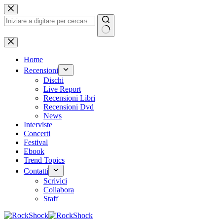
Salta
al
contenuto
Nessun
risultato
Home
Recensioni
Dischi
Live Report
Recensioni Libri
Recensioni Dvd
News
Interviste
Concerti
Festival
Ebook
Trend Topics
Contatti
Scrivici
Collabora
Staff