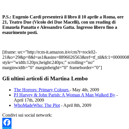
P.S.: Eugenio Cardi presenterà il libro il 10 aprile a Roma, ore
21, Teatro Due (Vicolo dei Due Macelli), con un reading di
Emauela Panatta e Alessandro Gatta. Ingresso libero fino a
esaurimento posti.
[iframe: src=”http://rcm-it.amazon.it/e/cm?t=rock02-
21&o=29&p=8&l=as1&asins=8896026563&ref=tf_til&fc1=00000
style=”width:120px;height:240px;” scrolling=”no”
marginwidth=”0″ marginheight=”0″ frameborder=”0″]
Gli ultimi articoli di Martina Lembo
The Horrors: Primary Colours
- May 4th, 2009
PJ Harvey & John Parish: A Woman A Man Walked By
-
April 17th, 2009
WhoMadeWho: The Plot
- April 8th, 2009
Condivi sui social network: