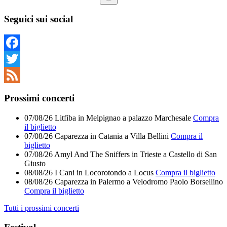
Nessun
risultato
Seguici sui social
Facebook
Twitter
Feed
Prossimi concerti
07/08/26
Litfiba
in
Melpignao
a
palazzo Marchesale
Compra
il biglietto
07/08/26
Caparezza
in
Catania
a
Villa Bellini
Compra il
biglietto
07/08/26
Amyl And The Sniffers
in
Trieste
a
Castello di San
Giusto
08/08/26
I Cani
in
Locorotondo
a
Locus
Compra il biglietto
08/08/26
Caparezza
in
Palermo
a
Velodromo Paolo Borsellino
Compra il biglietto
Tutti i prossimi concerti