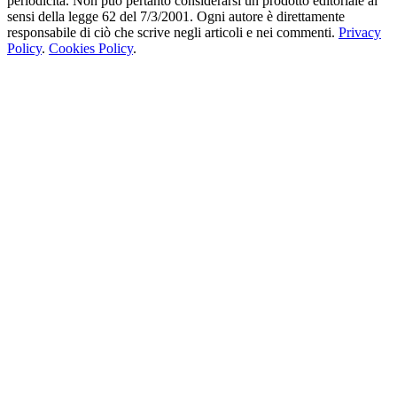
periodicità. Non può pertanto considerarsi un prodotto editoriale ai
sensi della legge 62 del 7/3/2001. Ogni autore è direttamente
responsabile di ciò che scrive negli articoli e nei commenti.
Privacy
Policy
.
Cookies Policy
.