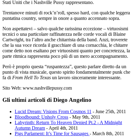
Stati Uniti che i Nashville Pussy rappresentano.
Trentanove minuti di rock’n’roll, spesso hard, con qualche leggera
puntatina country, sempre in onore a quanto accennato sopra.
Non aspettatevi – salvo qualche rarissima eccezione – virtuosismi
tecnici o una particolare raffinatezza nelle corde vocali di Blaine
Cartwright, tra l’altro anche chitarrista della band. Anzi, troverete
che la sua voce ricorda il gracchiare di una cornacchia, le chitarre
come detto non esaltano per virtuosismi quanto per concretezza, la
parte ritmica rappresenta poco più di un mero accompagnamento.
Però è proprio questa “ruspantezza”, questo parlare diretto da un
punto di vista musicale, questo spirito fondamentalmente punk che
fa di
From Hell To Texas
un lavoro sinceramente interessante.
Sito Web: www.nashvillepussy.com
Gli ultimi articoli di Diego Angelino
Lucid Dream: Visions From Cosmos 11
- June 25th, 2011
Bloodbound: Unholy Cross
- May 9th, 2011
Labyrinth: Return To Heaven Denied Pt.2 - A Midnight
Autumn Dream
- April 4th, 2011
Pigs Parlament: It’s Time for Sausages
- March 8th, 2011