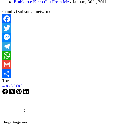
Emblema: Keep Out From Me
- January 30th, 2011
Condivi sui social network:
Facebook
Twitter
Messenger
Telegram
WhatsApp
Gmail
Tag
Condividi
#
rock'n'roll
Diego Angelino