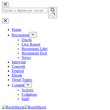
Salta
al
contenuto
Nessun
risultato
Home
Recensioni
Dischi
Live Report
Recensioni Libri
Recensioni Dvd
News
Interviste
Concerti
Festival
Ebook
Trend Topics
Contatti
Scrivici
Collabora
Staff