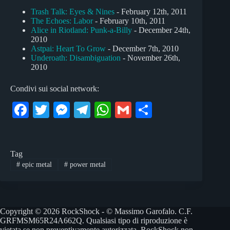
Trash Talk: Eyes & Nines
- February 12th, 2011
The Echoes: Labor
- February 10th, 2011
Alice in Riotland: Punk-a-Billy
- December 24th,
2010
Astpai: Heart To Grow
- December 7th, 2010
Underoath: Disambiguation
- November 26th,
2010
Condivi sui social network:
Fa
T
M
Te
W
G
C
ce
wi
es
le
ha
m
on
bo
tte
se
gr
ts
ail
di
Tag
ok
r
ng
a
A
vi
#
epic metal
#
power metal
er
m
pp
di
Copyright © 2026 RockShock - © Massimo Garofalo. C.F.
GRFMSM65R24A662Q. Qualsiasi tipo di riproduzione è
vietata se non preventivamente autorizzata. RockShock non