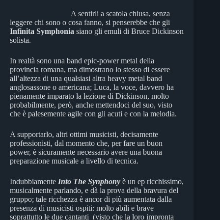
A sentirli a scatola chiusa, senza
leggere chi sono o cosa fanno, si penserebbe che gli
Infinita Symphonia
siano gli emuli di Bruce Dickinson
solista.
In realtà sono una band epic-power metal della
provincia romana, ma dimostrano lo stesso di essere
all’altezza di una qualsiasi altra heavy metal band
anglosassone o americana; Luca, la voce, davvero ha
pienamente imparato la lezione di Dickinson, molto
probabilmente, però, anche mettendoci del suo, visto
che è palesemente agile con gli acuti e con la melodia.
A supportarlo, altri ottimi musicisti, decisamente
professionisti, dal momento che, per fare un buon
power, è sicuramente necessario avere una buona
preparazione musicale a livello di tecnica.
Indubbiamente
Into The Synphony
è un ep ricchissimo,
musicalmente parlando, e dà la prova della bravura del
gruppo; tale ricchezza è ancor di più aumentata dalla
presenza di musicisti ospiti: molto abili e brave
soprattutto le due cantanti (visto che la loro impronta