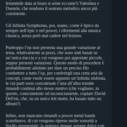
femminile data ai brani si sente eccome!) Valentina e
Daniela, che rendono il sostrato melodico ancor più
consistente.
Gli Infinita Symphonia, poi, usano, come è tipico da
sempre nell’epic e nel power, i riferimenti alla musica
classica, senza però mai cadere nel lezioso.
Purtroppo l’ep non presenta una grande variazione al
tema, relativamente ai pezzi, che sono tutti basati su
un’unica traccia e a cui vengono poi apportate piccole,
seppur presenti variazioni. Questo modo di procedere è
probabilmente adottato per dare un preciso filo
conduttore a tutto l’ep, per conferirgli una certa aria da
concept, come vuole essere appunto un’infinita sinfonia,
le cui parti sono concatenate l’una all’altra tramite
rimandi continui allo stesso motivo (che vogliano, in
questo, consciamente od inconsciamente, copiare David
DeFeis, che, su un unico leit motiv, ha basato tutto un
album?)
Infine, non mancano rimandi a power metal bands
scandinave, di cui vengono riprese molte sonorità a
livello strumentale; la potenza rimane sempre dolce con