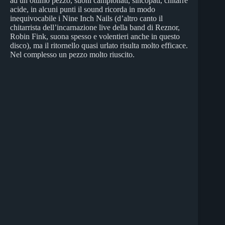
ad un ottimo pezzo, suoni campionati, sincopati, chitarre
acide, in alcuni punti il sound ricorda in modo
inequivocabile i Nine Inch Nails (d’altro canto il
chitarrista dell’incarnazione live della band di Reznor,
Robin Fink, suona spesso e volentieri anche in questo
disco), ma il ritornello quasi urlato risulta molto efficace.
Nel complesso un pezzo molto riuscito.