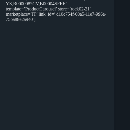
YS,B0000085CV,B00004SFEF’
template=’ProductCarousel’ store=’rock02-21′
marketplace=’IT’ link_id=’ d10c754f-08a5-11e7-996a-
75ba88e2a940′]