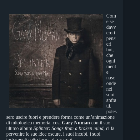
__________________________________
Com
e se
davv
ero i
pensi
eri
bui,
che
ogni
ment
e
nasc
onde
nei
suoi
anfra
tti,
potes
sero uscire fuori e prendere forma come un’animazione
di mitologica memoria, cosi
Gary Numan
con il suo
ultimo album
Splinter: Songs from a broken mind
, ci fa
pervenire le sue idee oscure, i suoi incubi, i suoi
turbamenti sotto forma di canzoni.