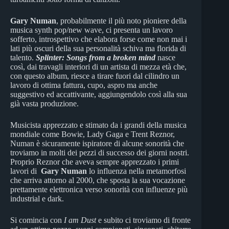
Gary Numan
, probabilmente il più noto pioniere della
musica synth pop/new wave, ci presenta un lavoro
sofferto, introspettivo che elabora forse come non mai i
lati più oscuri della sua personalità schiva ma florida di
talento.
Splinter: Songs from a broken mind
nasce
così, dai travagli interiori di un artista di mezza età che,
con questo album, riesce a tirare fuori dal cilindro un
lavoro di ottima fattura, cupo, aspro ma anche
suggestivo ed accattivante, aggiungendolo così alla sua
già vasta produzione.
Musicista apprezzato e stimato da i grandi della musica
mondiale come Bowie, Lady Gaga e Trent Reznor,
Numan è sicuramente ispiratore di alcune sonorità che
troviamo in molti dei pezzi di successo dei giorni nostri.
Proprio Reznor che aveva sempre apprezzato i primi
lavori di
Gary Numan
lo influenza nella metamorfosi
che arriva attorno al 2000, che sposta la sua vocazione
prettamente elettronica verso sonorità con influenze più
industrial e dark.
Si comincia con
I am Dust
e subito ci troviamo di fronte