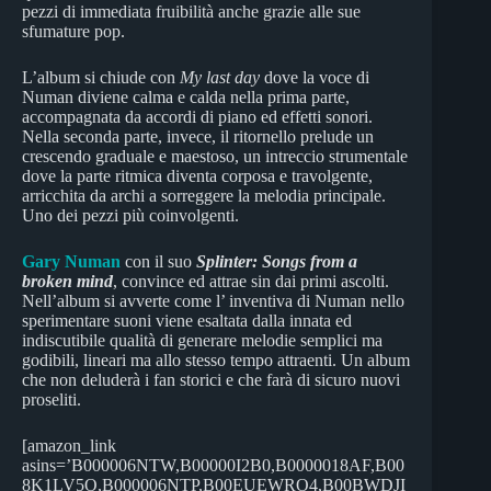
pezzi di immediata fruibilità anche grazie alle sue
sfumature pop.
L’album si chiude con
My last day
dove la voce di
Numan diviene calma e calda nella prima parte,
accompagnata da accordi di piano ed effetti sonori.
Nella seconda parte, invece, il ritornello prelude un
crescendo graduale e maestoso, un intreccio strumentale
dove la parte ritmica diventa corposa e travolgente,
arricchita da archi a sorreggere la melodia principale.
Uno dei pezzi più coinvolgenti.
Gary Numan
con il suo
Splinter: Songs from a
broken mind
, convince ed attrae sin dai primi ascolti.
Nell’album si avverte come l’ inventiva di Numan nello
sperimentare suoni viene esaltata dalla innata ed
indiscutibile qualità di generare melodie semplici ma
godibili, lineari ma allo stesso tempo attraenti. Un album
che non deluderà i fan storici e che farà di sicuro nuovi
proseliti.
[amazon_link
asins=’B000006NTW,B00000I2B0,B0000018AF,B00
8K1LV5O,B000006NTP,B00EUEWRO4,B00BWDJI