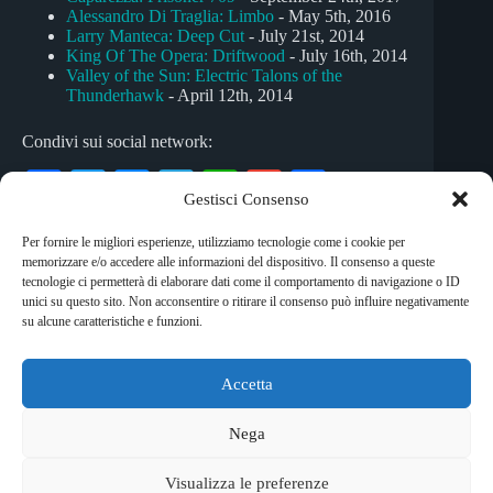
Alessandro Di Traglia: Limbo
- May 5th, 2016
Larry Manteca: Deep Cut
- July 21st, 2014
King Of The Opera: Driftwood
- July 16th, 2014
Valley of the Sun: Electric Talons of the
Thunderhawk
- April 12th, 2014
Condivi sui social network:
Fa
T
M
Te
W
G
C
Gestisci Consenso
ce
wi
es
le
ha
m
on
Per fornire le migliori esperienze, utilizziamo tecnologie come i cookie per
bo
tte
se
gr
ts
ail
di
memorizzare e/o accedere alle informazioni del dispositivo. Il consenso a queste
Tag
ok
r
ng
a
A
vi
tecnologie ci permetterà di elaborare dati come il comportamento di navigazione o ID
unici su questo sito. Non acconsentire o ritirare il consenso può influire negativamente
#
Gary Numan
#
new wave
#
synth pop
er
m
pp
di
su alcune caratteristiche e funzioni.
Accetta
Copyright © 2026 RockShock - © Massimo Garofalo. C.F.
GRFMSM65R24A662Q. Qualsiasi tipo di riproduzione è
Nega
vietata se non preventivamente autorizzata. RockShock non
rappresenta una testata giornalistica in quanto viene aggiornato
Visualizza le preferenze
senza alcuna periodicità. Non può pertanto considerarsi un