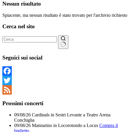
Nessun risultato
Spiacente, ma nessun risultato è stato trovato per l'archivio richiesto
Cerca nel sito
Nessun
risultato
Seguici sui social
Facebook
Twitter
Feed
Prossimi concerti
09/08/26
Cardinals
in
Sestri Levante
a
Teatro Arena
Conchiglia
09/08/26
Mannarino
in
Locorotondo
a
Locus
Compra il
biglietto