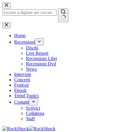
Salta
al
contenuto
Nessun
risultato
Home
Recensioni
Dischi
Live Report
Recensioni Libri
Recensioni Dvd
News
Interviste
Concerti
Festival
Ebook
Trend Topics
Contatti
Scrivici
Collabora
Staff