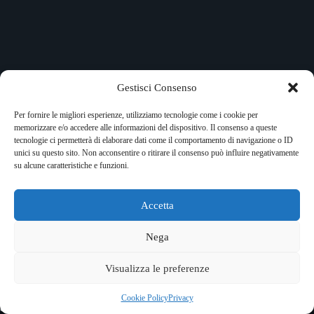
Gestisci Consenso
Per fornire le migliori esperienze, utilizziamo tecnologie come i cookie per
memorizzare e/o accedere alle informazioni del dispositivo. Il consenso a queste
tecnologie ci permetterà di elaborare dati come il comportamento di navigazione o ID
unici su questo sito. Non acconsentire o ritirare il consenso può influire negativamente
su alcune caratteristiche e funzioni.
Accetta
Copyright © 2026 RockShock - © Massimo Garofalo. C.F.
GRFMSM65R24A662Q. Qualsiasi tipo di riproduzione è
Nega
vietata se non preventivamente autorizzata. RockShock non
rappresenta una testata giornalistica in quanto viene aggiornato
Visualizza le preferenze
senza alcuna periodicità. Non può pertanto considerarsi un
prodotto editoriale ai sensi della legge 62 del 7/3/2001. Ogni
autore è direttamente responsabile di ciò che scrive negli
Cookie Policy
Privacy
articoli e nei commenti.
Privacy Policy
.
Cookies Policy
.