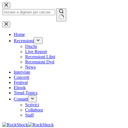
Salta
al
contenuto
Nessun
risultato
Home
Recensioni
Dischi
Live Report
Recensioni Libri
Recensioni Dvd
News
Interviste
Concerti
Festival
Ebook
Trend Topics
Contatti
Scrivici
Collabora
Staff