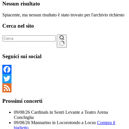
Nessun risultato
Spiacente, ma nessun risultato è stato trovato per l'archivio richiesto
Cerca nel sito
Nessun
risultato
Seguici sui social
Facebook
Twitter
Feed
Prossimi concerti
09/08/26
Cardinals
in
Sestri Levante
a
Teatro Arena
Conchiglia
09/08/26
Mannarino
in
Locorotondo
a
Locus
Compra il
biglietto