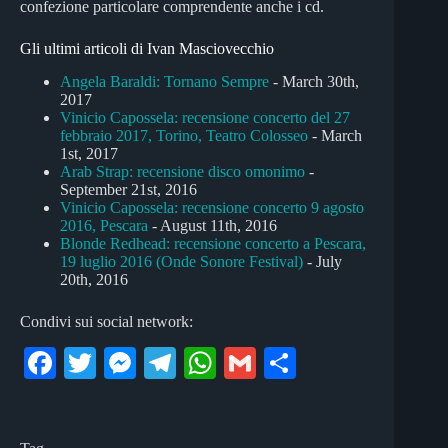
confezione particolare comprendente anche i cd.
Gli ultimi articoli di Ivan Masciovecchio
Angela Baraldi: Tornano Sempre
- March 30th,
2017
Vinicio Capossela: recensione concerto del 27
febbraio 2017, Torino, Teatro Colosseo
- March
1st, 2017
Arab Strap: recensione disco omonimo
-
September 21st, 2016
Vinicio Capossela: recensione concerto 9 agosto
2016, Pescara
- August 11th, 2016
Blonde Redhead: recensione concerto a Pescara,
19 luglio 2016 (Onde Sonore Festival)
- July
20th, 2016
Condivi sui social network:
Fa
T
M
Te
W
G
C
ce
wi
es
le
ha
m
on
bo
tte
se
gr
ts
ail
di