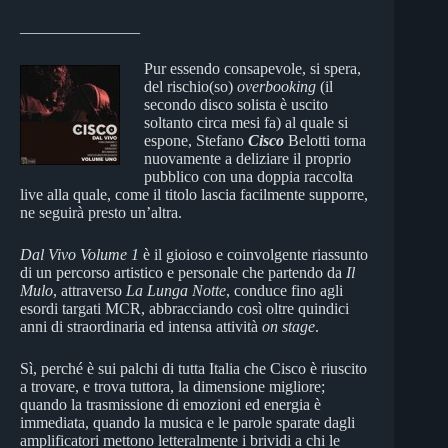
_______________
Pur essendo consapevole, si spera,
del rischio(so)
overbooking
(il
secondo disco solista è uscito
soltanto circa mesi fa) al quale si
espone, Stefano
Cisco
Belotti torna
nuovamente a deliziare il proprio
pubblico con una doppia raccolta
live alla quale, come il titolo lascia facilmente supporre,
ne seguirà presto un’altra.
Dal Vivo Volume 1
è il gioioso e coinvolgente riassunto
di un percorso artistico e personale che partendo da
Il
Mulo
,
attraverso
La Lunga Notte
, conduce fino agli
esordi targati MCR, abbracciando così oltre quindici
anni di straordinaria ed intensa attività
on stage
.
Sì, perché è sui palchi di tutta Italia che Cisco è riuscito
a trovare, e trova tuttora, la dimensione migliore;
quando la trasmissione di emozioni ed energia è
immediata, quando la musica e le parole sparate dagli
amplificatori mettono letteralmente i brividi a chi le