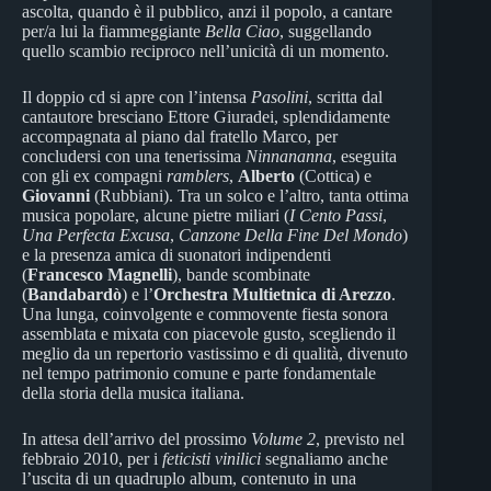
ascolta, quando è il pubblico, anzi il popolo, a cantare
per/a lui la fiammeggiante
Bella Ciao
, suggellando
quello scambio reciproco nell’unicità di un momento.
Il doppio cd si apre con l’intensa
Pasolini
, scritta dal
cantautore bresciano Ettore Giuradei, splendidamente
accompagnata al piano dal fratello Marco, per
concludersi con una tenerissima
Ninnananna
, eseguita
con gli ex compagni
ramblers
,
Alberto
(Cottica) e
Giovanni
(Rubbiani). Tra un solco e l’altro, tanta ottima
musica popolare, alcune pietre miliari (
I Cento Passi
,
Una Perfecta Excusa
,
Canzone Della Fine Del Mondo
)
e la presenza amica di suonatori indipendenti
(
Francesco Magnelli
), bande scombinate
(
Bandabardò
) e l’
Orchestra Multietnica di Arezzo
.
Una lunga, coinvolgente e commovente fiesta sonora
assemblata e mixata con piacevole gusto, scegliendo il
meglio da un repertorio vastissimo e di qualità, divenuto
nel tempo patrimonio comune e parte fondamentale
della storia della musica italiana.
In attesa dell’arrivo del prossimo
Volume 2
, previsto nel
febbraio 2010, per i
feticisti vinilici
segnaliamo anche
l’uscita di un quadruplo album, contenuto in una