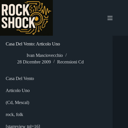
Salta
al
contenuto
Casa Del Vento: Articolo Uno
Ivan Masciovecchio
28 Dicembre 2009
Recensioni Cd
Casa Del Vento
Articolo Uno
(Cd, Mescal)
rock, folk
[starreview tpl=16]