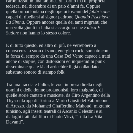
carbonizzati in una fabbrica di Torino ma di proprietà
tedesca, nel dicembre di un paio d’anni fa. Oppure
quella ormai lontana degli operai toscani del
fabbricone
capaci di ribellarsi al signor padrone
Quando Fischiava
La Sirena
. Oppure ancora quella dei tanti migranti che
una volta giunti in Italia si accorgono che
Fatica E
Sudore
non hanno lo stesso colore.
E di tutto questo, ed altro di più, ne verrebbero a
conoscenza a suon di sano, energico rock, suonato con
la forza di sempre da una Casa Del Vento capace a tratti
anche di stupire, con distorsioni ed inquietudini punk
disseminate qua e là ad arricchire il già collaudato
substrato sonoro di stampo folk.
Tra una traccia e l’altra, le voci in presa diretta degli
uomini e delle donne protagonisti, loro malgrado, di
quelle storie cantate e musicate, da Ciro Argentino della
Thyssenkrupp di Torino a Mario Giusti del Fabbricone
di Arezzo, da Mohamed Chafferdine Mahoud, migrante
tunisino, agli inserti teatrali di Ascanio Celestini e ai
dialoghi tratti dal film di Paolo Virzì, “Tutta La Vita
Davanti”.