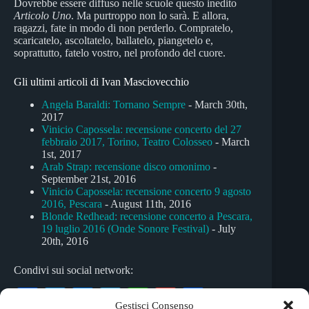
Dovrebbe essere diffuso nelle scuole questo inedito
Articolo Uno
. Ma purtroppo non lo sarà. E allora,
ragazzi, fate in modo di non perderlo. Compratelo,
scaricatelo, ascoltatelo, ballatelo, piangetelo e,
soprattutto, fatelo vostro, nel profondo del cuore.
Gli ultimi articoli di Ivan Masciovecchio
Angela Baraldi: Tornano Sempre
- March 30th,
2017
Vinicio Capossela: recensione concerto del 27
febbraio 2017, Torino, Teatro Colosseo
- March
1st, 2017
Arab Strap: recensione disco omonimo
-
September 21st, 2016
Vinicio Capossela: recensione concerto 9 agosto
2016, Pescara
- August 11th, 2016
Blonde Redhead: recensione concerto a Pescara,
19 luglio 2016 (Onde Sonore Festival)
- July
20th, 2016
Condivi sui social network:
Fa
T
M
Te
W
G
C
Gestisci Consenso