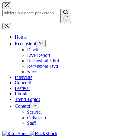
Salta
al
contenuto
Nessun
risultato
Home
Recensioni
Dischi
Live Report
Recensioni Libri
Recensioni Dvd
News
Interviste
Concerti
Festival
Ebook
Trend Topics
Contatti
Scrivici
Collabora
Staff