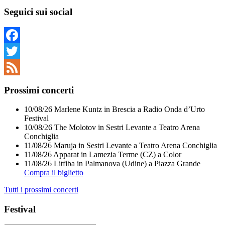
Nessun
risultato
Seguici sui social
Facebook
Twitter
Feed
Prossimi concerti
10/08/26
Marlene Kuntz
in
Brescia
a
Radio Onda d’Urto
Festival
10/08/26
The Molotov
in
Sestri Levante
a
Teatro Arena
Conchiglia
11/08/26
Maruja
in
Sestri Levante
a
Teatro Arena Conchiglia
11/08/26
Apparat
in
Lamezia Terme (CZ)
a
Color
11/08/26
Litfiba
in
Palmanova (Udine)
a
Piazza Grande
Compra il biglietto
Tutti i prossimi concerti
Festival