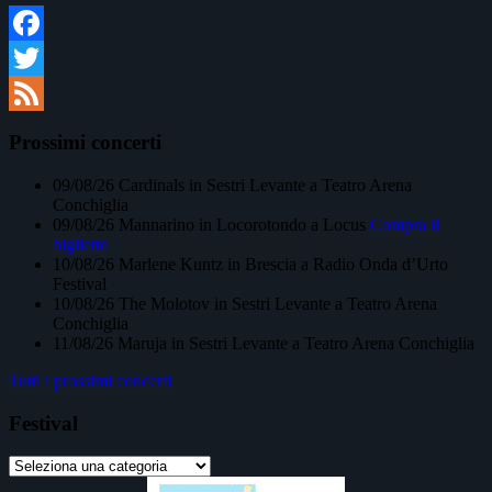
Facebook
Twitter
Feed
Prossimi concerti
09/08/26
Cardinals
in
Sestri Levante
a
Teatro Arena
Conchiglia
09/08/26
Mannarino
in
Locorotondo
a
Locus
Compra il
biglietto
10/08/26
Marlene Kuntz
in
Brescia
a
Radio Onda d’Urto
Festival
10/08/26
The Molotov
in
Sestri Levante
a
Teatro Arena
Conchiglia
11/08/26
Maruja
in
Sestri Levante
a
Teatro Arena Conchiglia
Tutti i prossimi concerti
Festival