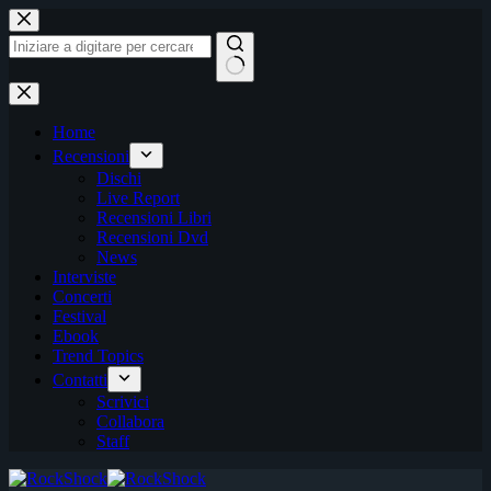
Salta
al
contenuto
Nessun
risultato
Home
Recensioni
Dischi
Live Report
Recensioni Libri
Recensioni Dvd
News
Interviste
Concerti
Festival
Ebook
Trend Topics
Contatti
Scrivici
Collabora
Staff