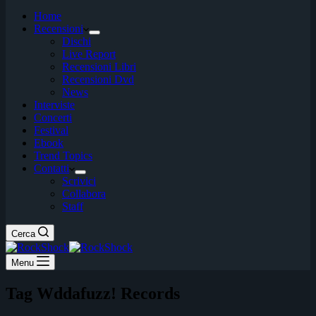
Home
Recensioni
Dischi
Live Report
Recensioni Libri
Recensioni Dvd
News
Interviste
Concerti
Festival
Ebook
Trend Topics
Contatti
Scrivici
Collabora
Staff
Cerca
Menu
Tag
Wddafuzz! Records