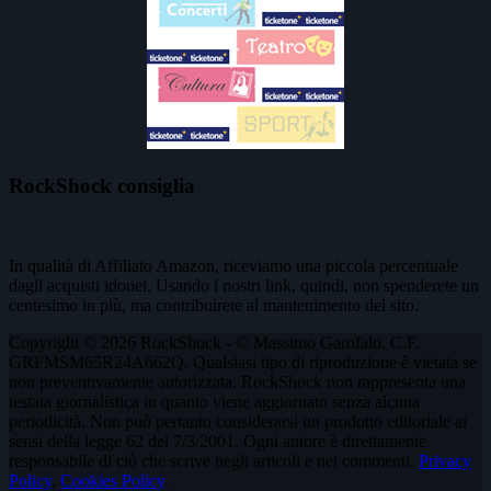
RockShock consiglia
In qualità di Affiliato Amazon, riceviamo una piccola percentuale
dagli acquisti idonei. Usando i nostri link, quindi, non spenderete un
centesimo in più, ma contribuirete al mantenimento del sito.
Copyright © 2026 RockShock - © Massimo Garofalo. C.F.
GRFMSM65R24A662Q. Qualsiasi tipo di riproduzione è vietata se
non preventivamente autorizzata. RockShock non rappresenta una
testata giornalistica in quanto viene aggiornato senza alcuna
periodicità. Non può pertanto considerarsi un prodotto editoriale ai
sensi della legge 62 del 7/3/2001. Ogni autore è direttamente
responsabile di ciò che scrive negli articoli e nei commenti.
Privacy
Policy
.
Cookies Policy
.