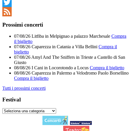
Facebook
Twitter
Feed
Prossimi concerti
07/08/26
Litfiba
in
Melpignao
a
palazzo Marchesale
Compra
il biglietto
07/08/26
Caparezza
in
Catania
a
Villa Bellini
Compra il
biglietto
07/08/26
Amyl And The Sniffers
in
Trieste
a
Castello di San
Giusto
08/08/26
I Cani
in
Locorotondo
a
Locus
Compra il biglietto
08/08/26
Caparezza
in
Palermo
a
Velodromo Paolo Borsellino
Compra il biglietto
Tutti i prossimi concerti
Festival