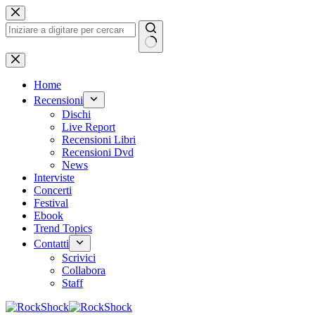
Salta
al
contenuto
Nessun
risultato
Home
Recensioni
Dischi
Live Report
Recensioni Libri
Recensioni Dvd
News
Interviste
Concerti
Festival
Ebook
Trend Topics
Contatti
Scrivici
Collabora
Staff