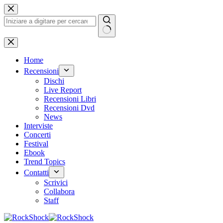
Salta
al
contenuto
Nessun
risultato
Home
Recensioni
Dischi
Live Report
Recensioni Libri
Recensioni Dvd
News
Interviste
Concerti
Festival
Ebook
Trend Topics
Contatti
Scrivici
Collabora
Staff