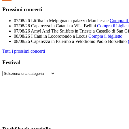
Feed
Prossimi concerti
07/08/26
Litfiba
in
Melpignao
a
palazzo Marchesale
Compra il 
07/08/26
Caparezza
in
Catania
a
Villa Bellini
Compra il bigliet
07/08/26
Amyl And The Sniffers
in
Trieste
a
Castello di San G
08/08/26
I Cani
in
Locorotondo
a
Locus
Compra il biglietto
08/08/26
Caparezza
in
Palermo
a
Velodromo Paolo Borsellino
Tutti i prossimi concerti
Festival