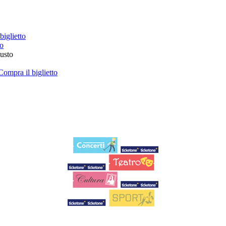
biglietto
to
iusto
Compra il biglietto