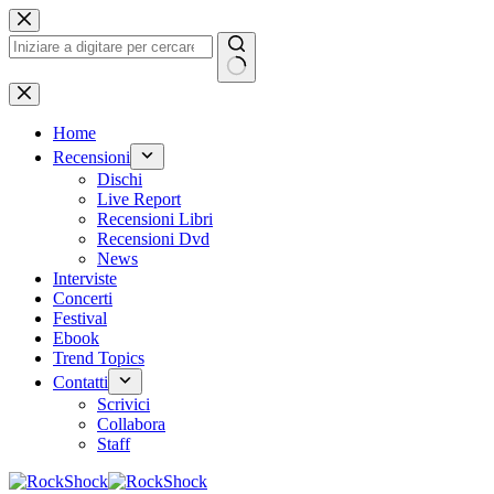
Salta
al
contenuto
Nessun
risultato
Home
Recensioni
Dischi
Live Report
Recensioni Libri
Recensioni Dvd
News
Interviste
Concerti
Festival
Ebook
Trend Topics
Contatti
Scrivici
Collabora
Staff