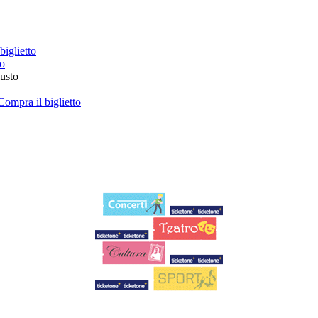
biglietto
to
iusto
Compra il biglietto