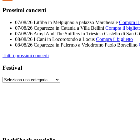
Feed
Prossimi concerti
07/08/26
Litfiba
in
Melpignao
a
palazzo Marchesale
Compra il 
07/08/26
Caparezza
in
Catania
a
Villa Bellini
Compra il bigliet
07/08/26
Amyl And The Sniffers
in
Trieste
a
Castello di San G
08/08/26
I Cani
in
Locorotondo
a
Locus
Compra il biglietto
08/08/26
Caparezza
in
Palermo
a
Velodromo Paolo Borsellino
Tutti i prossimi concerti
Festival