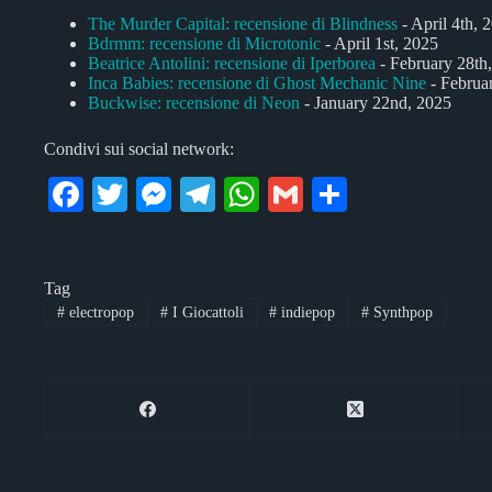
The Murder Capital: recensione di Blindness
- April 4th, 
Bdrmm: recensione di Microtonic
- April 1st, 2025
Beatrice Antolini: recensione di Iperborea
- February 28th
Inca Babies: recensione di Ghost Mechanic Nine
- Februa
Buckwise: recensione di Neon
- January 22nd, 2025
Condivi sui social network:
Fa
T
M
Te
W
G
C
ce
wi
es
le
ha
m
on
bo
tte
se
gr
ts
ail
di
Tag
ok
r
ng
a
A
vi
#
electropop
#
I Giocattoli
#
indiepop
#
Synthpop
er
m
pp
di