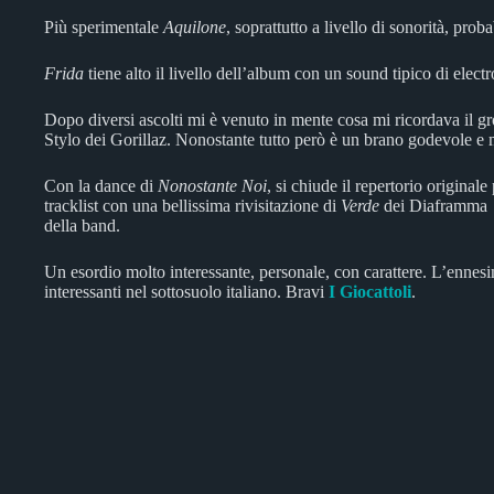
Più sperimentale
Aquilone
, soprattutto a livello di sonorità, pro
Frida
tiene alto il livello dell’album con un sound tipico di elect
Dopo diversi ascolti mi è venuto in mente cosa mi ricordava il g
Stylo dei Gorillaz. Nonostante tutto però è un brano godevole e m
Con la dance di
Nonostante Noi
, si chiude il repertorio original
tracklist con una bellissima rivisitazione di
Verde
dei Diaframma e
della band.
Un esordio molto interessante, personale, con carattere. L’ennes
interessanti nel sottosuolo italiano. Bravi
I Giocattoli
.