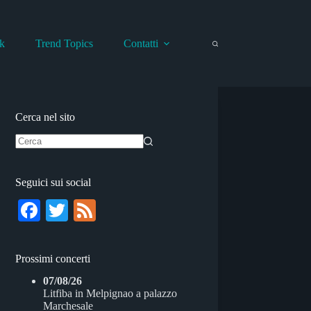
k
Trend Topics
Contatti
Cerca nel sito
Nessun
risultato
Seguici sui social
Fa
T
Fe
ce
wi
ed
bo
tte
Prossimi concerti
ok
r
07/08/26
Litfiba
in
Melpignao
a
palazzo
Marchesale