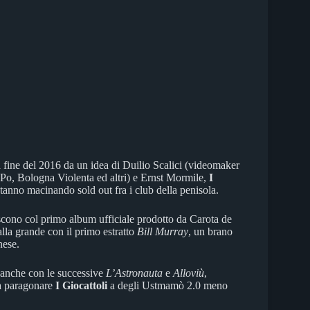
a fine del 2016 da un idea di Duilio Scalici (videomaker
, Bologna Violenta ed altri) e Ernst Mormile,
I
he stanno macinando sold out fra i club della penisola.
scono col primo album ufficiale prodotto da Carota de
alla grande con il primo estratto
Bill Murray
, un brano
nese.
e anche con le successive
L’Astronauta
e
Alloviù
,
 a paragonare
I Giocattoli
a degli Ustmamò 2.0 meno