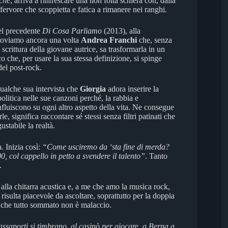
iche
, arriva a rinfrescare una non folta schiera con, dalla
 fervore che scoppietta e fatica a rimanere nei ranghi.
el precedente
Di Cosa Parliamo
(2013), alla
roviamo ancora una volta
Andrea Franchi
che, senza
 scrittura della giovane autrice, sa trasformarla in un
o che, per usare la sua stessa definizione, si spinge
 del post-rock.
ualche sua intervista che
Giorgia
adora inserire la
politica nelle sue canzoni perché, la rabbia e
influiscono su ogni altro aspetto della vita. Ne consegue
le, significa raccontare sé stessi senza filtri patinati che
stabile la realtà.
a. Inizia così:
“Come usciremo da ‘sta fine di merda?
 col cappello in petto a svendere il talento”
. Tanto
.
ca alla chitarra acustica e, a me che amo la musica rock,
 risulta piacevole da ascoltare, soprattutto per la doppia
o che tutto sommato non è malaccio.
passaporti si timbrano, al casinò per giocare, a Berna a