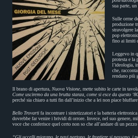
post-ideolog
sua parte, un
Sulle orme d
produzione t
stravolgere la
pop elettronic
fino ai limiti
Leggevo in q
protesta e la 
l’ideologia, 
che, raccontar
rendano più gu
Il brano di apertura,
Nuova Visione
, mette subito le carte in tavol
Come usciremo da una brutta stanza, come si esce da questo ‘800,
perché sia chiaro a tutti fin dall’inizio che a lei non piace bluffare
Bello Trovarti
fa incontrare i sintetizzatori e la batteria elettroni
dovrebbe far venire i brividi di orrore. Invece, nel suo genere, mi
voce che conferisce quel certo non so che all’andare di un pezz
“Gli uccelli migrano, le navi partono, le frontiere si passano, i 