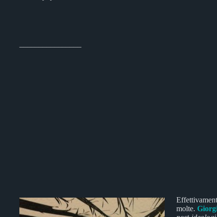
________________
Effettivamen
molte.
Giorg