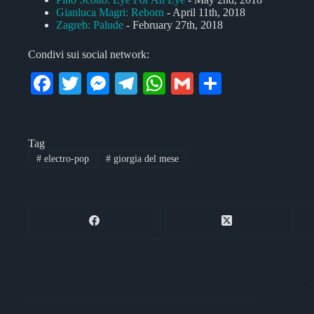
Gianluca Magri: Reborn
- April 11th, 2018
Zagreb: Palude
- February 27th, 2018
Condivi sui social network:
Fa
T
M
Te
W
G
C
ce
wi
es
le
ha
m
on
bo
tte
se
gr
ts
ail
di
Tag
ok
r
ng
a
A
vi
#
electro-pop
#
giorgia del mese
er
m
pp
di