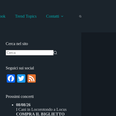
ook
Trend Topics
Contatti
Cerca nel sito
Nessun
risultato
Seguici sui social
Fa
T
Fe
ce
wi
ed
bo
tte
Prossimi concerti
ok
r
08/08/26
I Cani
in
Locorotondo
a
Locus
COMPRA IL BIGLIETTO