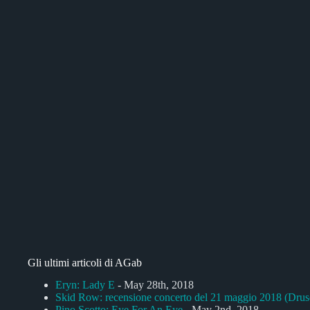
Gli ultimi articoli di AGab
Eryn: Lady E
- May 28th, 2018
Skid Row: recensione concerto del 21 maggio 2018 (Dru
Pino Scotto: Eye For An Eye
- May 2nd, 2018