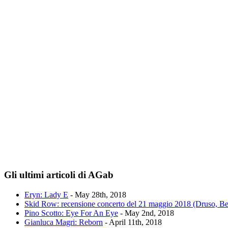
Gli ultimi articoli di AGab
Eryn: Lady E
- May 28th, 2018
Skid Row: recensione concerto del 21 maggio 2018 (Druso, B
Pino Scotto: Eye For An Eye
- May 2nd, 2018
Gianluca Magri: Reborn
- April 11th, 2018