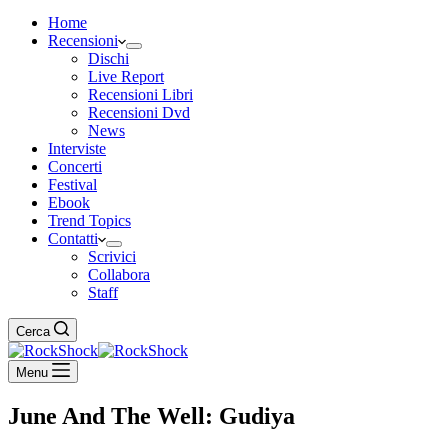
Home
Recensioni
Dischi
Live Report
Recensioni Libri
Recensioni Dvd
News
Interviste
Concerti
Festival
Ebook
Trend Topics
Contatti
Scrivici
Collabora
Staff
Cerca
Menu
June And The Well: Gudiya