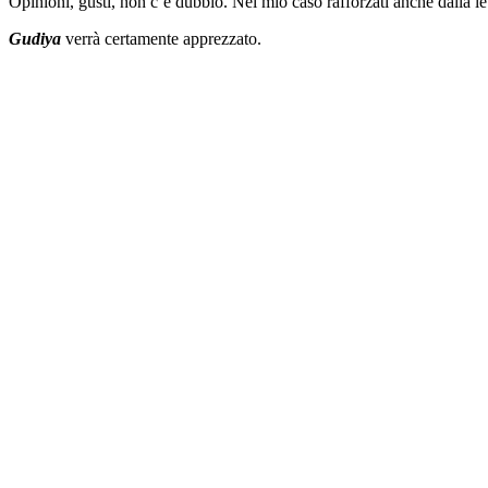
Opinioni, gusti, non c’è dubbio. Nel mio caso rafforzati anche dalla le
Gudiya
verrà certamente apprezzato.