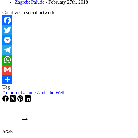
Zagreb: Palude
- February 27th, 2018
Condivi sui social network:
Facebook
Twitter
Messenger
Telegram
WhatsApp
Gmail
Tag
Condividi
#
emorock
#
June And The Well
AGab