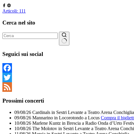
Articoli: 111
Cerca nel sito
Nessun
risultato
Seguici sui social
Facebook
Twitter
Feed
Prossimi concerti
09/08/26
Cardinals
in
Sestri Levante
a
Teatro Arena Conchiglia
09/08/26
Mannarino
in
Locorotondo
a
Locus
Compra il bigliet
10/08/26
Marlene Kuntz
in
Brescia
a
Radio Onda d’Urto Festiv
10/08/26
The Molotov
in
Sestri Levante
a
Teatro Arena Conchi
11/08/26
Maruja
in
Sestri Levante
a
Teatro Arena Conchiglia