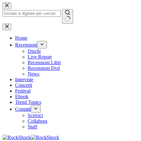
Salta
al
contenuto
Nessun
risultato
Home
Recensioni
Dischi
Live Report
Recensioni Libri
Recensioni Dvd
News
Interviste
Concerti
Festival
Ebook
Trend Topics
Contatti
Scrivici
Collabora
Staff