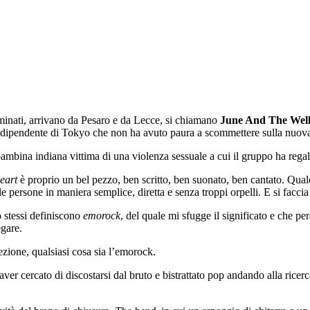
minati, arrivano da Pesaro e da Lecce, si chiamano
June And The Wel
 indipendente di Tokyo che non ha avuto paura a scommettere sulla nuova
bambina indiana vittima di una violenza sessuale a cui il gruppo ha regala
eart
è proprio un bel pezzo, ben scritto, ben suonato, ben cantato. Qua
le persone in maniera semplice, diretta e senza troppi orpelli. E si faccia
o stessi definiscono
emorock
, del quale mi sfugge il significato e che p
egare.
zione, qualsiasi cosa sia l’emorock.
er cercato di discostarsi dal bruto e bistrattato pop andando alla ricerca