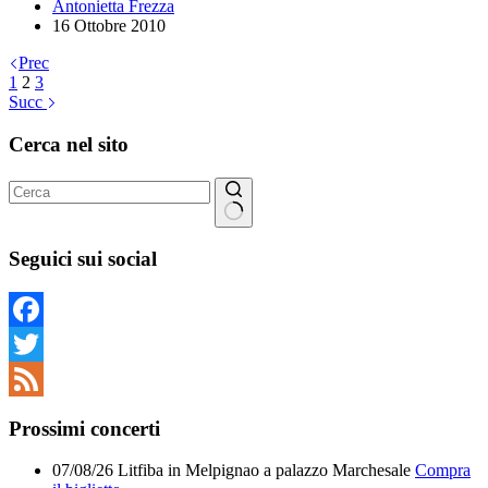
Antonietta Frezza
16 Ottobre 2010
Prec
1
2
3
Succ
Cerca nel sito
Nessun
risultato
Seguici sui social
Facebook
Twitter
Feed
Prossimi concerti
07/08/26
Litfiba
in
Melpignao
a
palazzo Marchesale
Compra