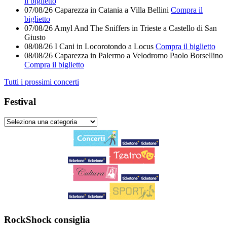
il biglietto
07/08/26
Caparezza
in
Catania
a
Villa Bellini
Compra il
biglietto
07/08/26
Amyl And The Sniffers
in
Trieste
a
Castello di San
Giusto
08/08/26
I Cani
in
Locorotondo
a
Locus
Compra il biglietto
08/08/26
Caparezza
in
Palermo
a
Velodromo Paolo Borsellino
Compra il biglietto
Tutti i prossimi concerti
Festival
RockShock consiglia