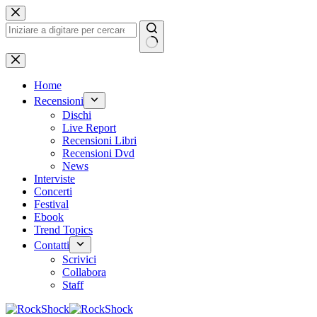
Salta
al
contenuto
Nessun
risultato
Home
Recensioni
Dischi
Live Report
Recensioni Libri
Recensioni Dvd
News
Interviste
Concerti
Festival
Ebook
Trend Topics
Contatti
Scrivici
Collabora
Staff