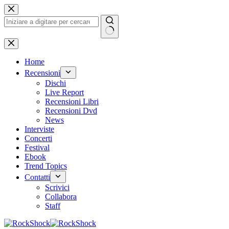
Salta
al
contenuto
Nessun
risultato
Home
Recensioni
Dischi
Live Report
Recensioni Libri
Recensioni Dvd
News
Interviste
Concerti
Festival
Ebook
Trend Topics
Contatti
Scrivici
Collabora
Staff