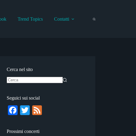
ook
Trend Topics
Contatti
Cerca nel sito
Nessun
risultato
Seguici sui social
Fa
T
Fe
ce
wi
ed
bo
tte
Prossimi concerti