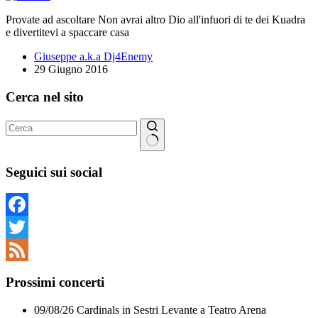
Provate ad ascoltare Non avrai altro Dio all'infuori di te dei Kuadra
e divertitevi a spaccare casa
Giuseppe a.k.a Dj4Enemy
29 Giugno 2016
Cerca nel sito
Nessun
risultato
Seguici sui social
Facebook
Twitter
Feed
Prossimi concerti
09/08/26
Cardinals
in
Sestri Levante
a
Teatro Arena