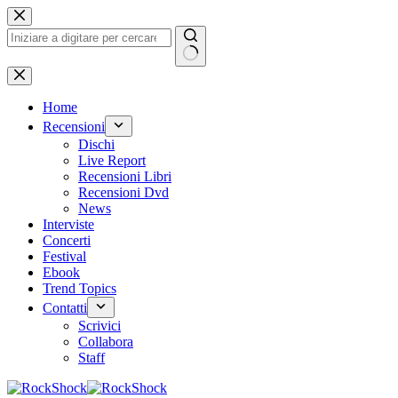
Salta
al
contenuto
Nessun
risultato
Home
Recensioni
Dischi
Live Report
Recensioni Libri
Recensioni Dvd
News
Interviste
Concerti
Festival
Ebook
Trend Topics
Contatti
Scrivici
Collabora
Staff