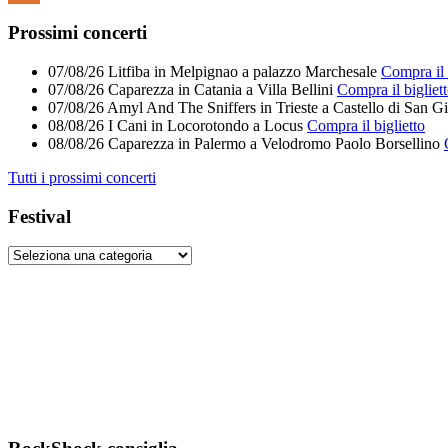
Feed
Prossimi concerti
07/08/26
Litfiba
in
Melpignao
a
palazzo Marchesale
Compra il 
07/08/26
Caparezza
in
Catania
a
Villa Bellini
Compra il bigliet
07/08/26
Amyl And The Sniffers
in
Trieste
a
Castello di San G
08/08/26
I Cani
in
Locorotondo
a
Locus
Compra il biglietto
08/08/26
Caparezza
in
Palermo
a
Velodromo Paolo Borsellino
Tutti i prossimi concerti
Festival