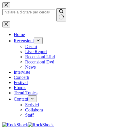
Salta
al
contenuto
Nessun
risultato
Home
Recensioni
Dischi
Live Report
Recensioni Libri
Recensioni Dvd
News
Interviste
Concerti
Festival
Ebook
Trend Topics
Contatti
Scrivici
Collabora
Staff