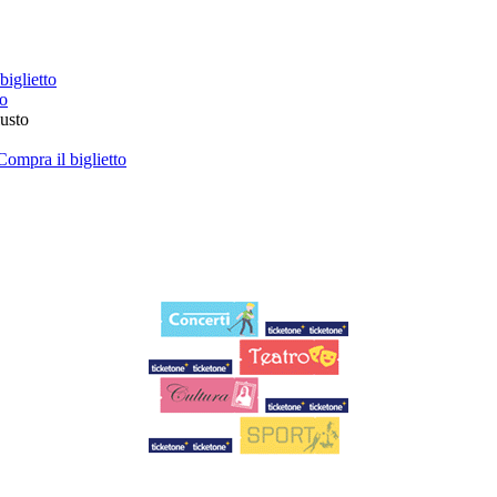
biglietto
to
iusto
Compra il biglietto