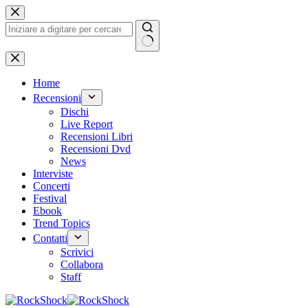
Salta
al
contenuto
Nessun
risultato
Home
Recensioni
Dischi
Live Report
Recensioni Libri
Recensioni Dvd
News
Interviste
Concerti
Festival
Ebook
Trend Topics
Contatti
Scrivici
Collabora
Staff