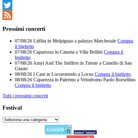
Facebook
Twitter
Feed
Prossimi concerti
07/08/26
Litfiba
in
Melpignao
a
palazzo Marchesale
Compra
il biglietto
07/08/26
Caparezza
in
Catania
a
Villa Bellini
Compra il
biglietto
07/08/26
Amyl And The Sniffers
in
Trieste
a
Castello di San
Giusto
08/08/26
I Cani
in
Locorotondo
a
Locus
Compra il biglietto
08/08/26
Caparezza
in
Palermo
a
Velodromo Paolo Borsellino
Compra il biglietto
Tutti i prossimi concerti
Festival