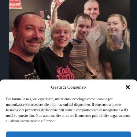
Gestisci Consenso
Abbiamo scambiato quattro chiacchiere coi Coach
Party, che ci hanno parlato un po' di loro e dato
Per fornire le migliori esperienze, utilizziamo tecnologie come i cookie per
preziosi consigli per l'ascolto di alcune band
memorizzare e/o accedere alle informazioni del dispositivo. Il consenso a queste
dell'Isola di Wight.
tecnologie ci permetterà di elaborare dati come il comportamento di navigazione o ID
Fabio Busi
15 Giugno 2024
unici su questo sito. Non acconsentire o ritirare il consenso può influire negativamente
su alcune caratteristiche e funzioni.