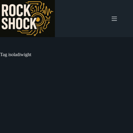
Salta
al
contenuto
Tag
isoladiwight