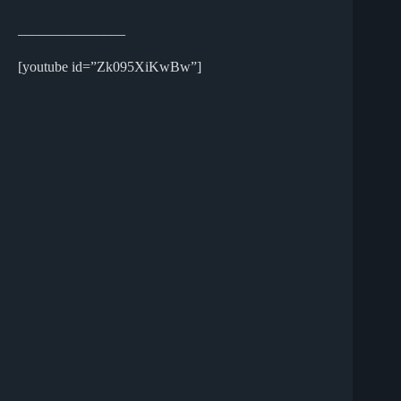
_______________
[youtube id=”Zk095XiKwBw”]