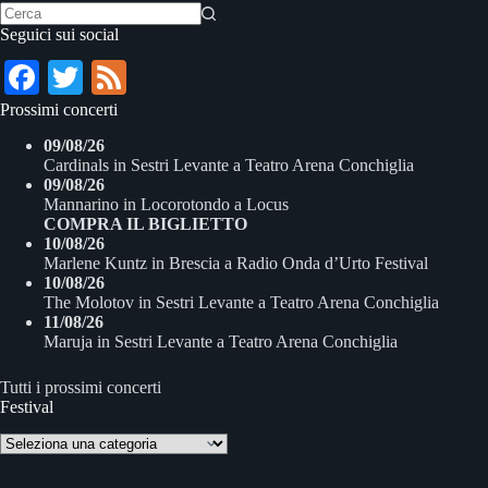
Nessun
Seguici sui social
risultato
Fa
T
Fe
ce
wi
ed
Prossimi concerti
bo
tte
09/08/26
Cardinals
in
Sestri Levante
a
Teatro Arena Conchiglia
ok
r
09/08/26
Mannarino
in
Locorotondo
a
Locus
COMPRA IL BIGLIETTO
10/08/26
Marlene Kuntz
in
Brescia
a
Radio Onda d’Urto Festival
10/08/26
The Molotov
in
Sestri Levante
a
Teatro Arena Conchiglia
11/08/26
Maruja
in
Sestri Levante
a
Teatro Arena Conchiglia
Tutti i prossimi concerti
Festival