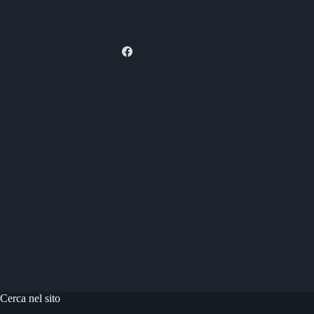
er
m
pp
di
Cerca nel sito