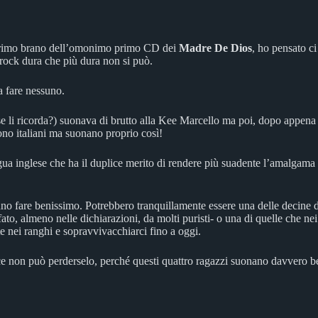
primo brano dell’omonimo primo CD dei
Madre De Dios
, ho pensato c
e rock dura che più dura non si può.
a fare nessuno.
 se li ricorda?) suonava di brutto alla Kee Marcello ma poi, dopo appen
no italiani ma suonano proprio così!
lingua inglese che ha il duplice merito di rendere più suadente l’amalga
anno fare benissimo. Potrebbero tranquillamente essere una delle decine
ato, almeno nelle dichiarazioni, da molti puristi- o una di quelle che ne
nei ranghi e sopravvivacchiarci fino a oggi.
vece non può perderselo, perché questi quattro ragazzi suonano davvero