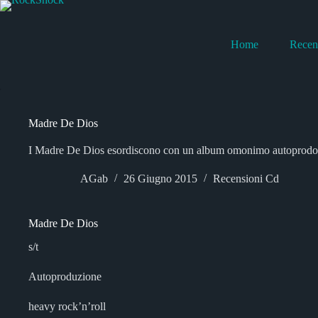
Salta
al
contenuto
Home
Recen
Madre De Dios
I Madre De Dios esordiscono con un album omonimo autoprodotto
AGab
26 Giugno 2015
Recensioni Cd
Madre De Dios
s/t
Autoproduzione
heavy rock’n’roll