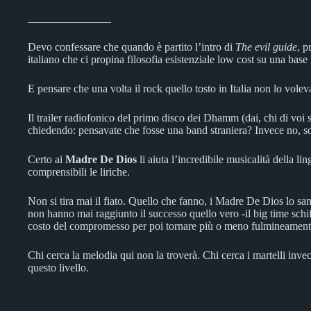
_______________
Devo confessare che quando è partito l’intro di
The evil guide
, 
italiano che ci propina filosofia esistenziale low cost su una bas
E pensare che una volta il rock quello tosto in Italia non lo volev
Il trailer radiofonico del primo disco dei Dhamm (dai, chi di voi
chiedendo: pensavate che fosse una band straniera? Invece no, so
Certo ai
Madre De Dios
li aiuta l’incredibile musicalità della 
comprensibili le liriche.
Non si tira mai il fiato. Quello che fanno, i Madre De Dios lo s
non hanno mai raggiunto il successo quello vero -il big time schif
costo del compromesso per poi tornare più o meno fulmineamente 
Chi cerca la melodia qui non la troverà. Chi cerca i martelli in
questo livello.