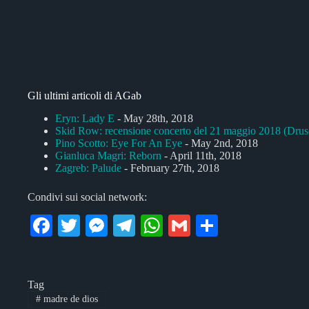
Gli ultimi articoli di AGab
Eryn: Lady E
- May 28th, 2018
Skid Row: recensione concerto del 21 maggio 2018 (Dru
Pino Scotto: Eye For An Eye
- May 2nd, 2018
Gianluca Magri: Reborn
- April 11th, 2018
Zagreb: Palude
- February 27th, 2018
Condivi sui social network:
Fa
T
M
Te
W
G
C
ce
wi
es
le
ha
m
on
bo
tte
se
gr
ts
ail
di
Tag
ok
r
ng
a
A
vi
#
madre de dios