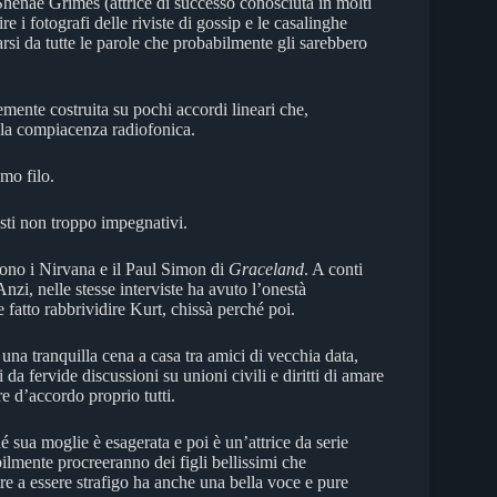
 Shenae Grimes (attrice di successo conosciuta in molti
e i fotografi delle riviste di gossip e le casalinghe
rsi da tutte le parole che probabilmente gli sarebbero
temente costruita su pochi accordi lineari che,
ella compiacenza radiofonica.
imo filo.
testi non troppo impegnativi.
i sono i Nirvana e il Paul Simon di
Graceland
. A conti
 Anzi, nelle stesse interviste ha avuto l’onestà
 fatto rabbrividire Kurt, chissà perché poi.
na tranquilla cena a casa tra amici di vecchia data,
da fervide discussioni su unioni civili e diritti di amare
e d’accordo proprio tutti.
 sua moglie è esagerata e poi è un’attrice da serie
bilmente procreeranno dei figli bellissimi che
re a essere strafigo ha anche una bella voce e pure