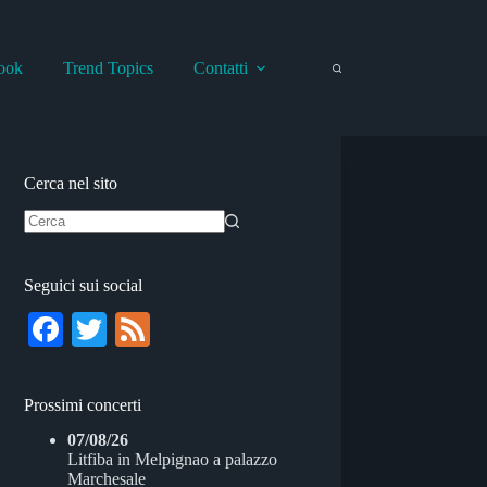
ook
Trend Topics
Contatti
Cerca nel sito
Nessun
risultato
Seguici sui social
Fa
T
Fe
ce
wi
ed
bo
tte
Prossimi concerti
ok
r
07/08/26
Litfiba
in
Melpignao
a
palazzo
Marchesale