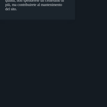
quindi, non spenderete un centesimo in
più, ma contribuirete al mantenimento
del sito.