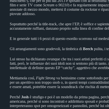
maschietti?), che per di più dal 2013 è sposato con la bellissima
film e serie TV come
Scream
o
90210
) e fa regolarmente impazzir
annoiate di mezzo mondo, mettersi il costume da rockstar e ripara
piovute addosso.
Soprattutto perché la title-track, che apre l’EP, è soffice e sapien
accuratamente ruffiani, danzano proprio sulla linea di confine d
E in generale tutti i 6 pezzi di questo esordio scorrono sul medes
Gli arrangiamenti sono gradevoli, la timbrica di
Beech
pulita, i 
Lui stesso ha dichiarato ovunque che tra i suoi artisti preferiti c
fatti, però, le influenze dei suoi idoli non si sentono più di tanto.
intellettuale di definire questo EP “catchy”, aggettivo che avrebbe
Mettiamola così,
Fight Strong
va benissimo come sottofondo per u
per un aperitivo non troppo snob o, in questi tempi contraddistinti 
e essere amati, potrebbe essere la soundtrack che rischia di metter
Perché
Josh
è strafigo e poi è un modello da prima pagina, perché
americana, perché si sono incontrati e addirittura sposati e proba
interpreteranno spot per omogeneizzati e pannolini, perché lui olt