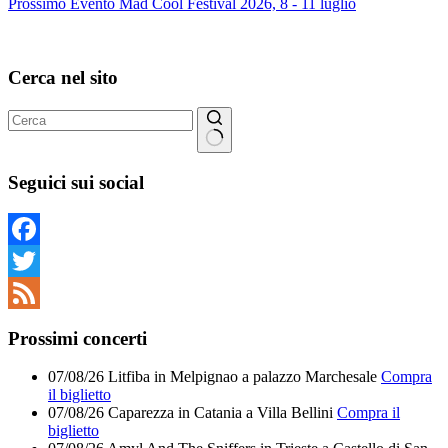
Prossimo
Evento
Mad Cool Festival 2026, 8 - 11 luglio
Cerca nel sito
Nessun
risultato
Seguici sui social
Facebook
Twitter
Feed
Prossimi concerti
07/08/26
Litfiba
in
Melpignao
a
palazzo Marchesale
Compra
il biglietto
07/08/26
Caparezza
in
Catania
a
Villa Bellini
Compra il
biglietto