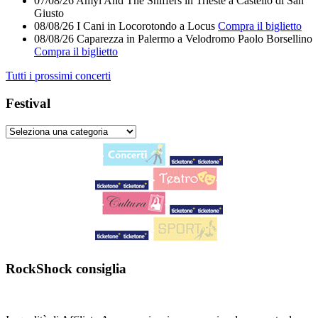
07/08/26
Amyl And The Sniffers
in
Trieste
a
Castello di San
Giusto
08/08/26
I Cani
in
Locorotondo
a
Locus
Compra il biglietto
08/08/26
Caparezza
in
Palermo
a
Velodromo Paolo Borsellino
Compra il biglietto
Tutti i prossimi concerti
Festival
RockShock consiglia