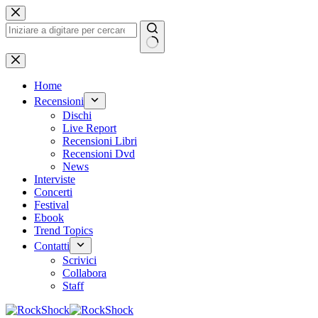
Salta
al
contenuto
Nessun
risultato
Home
Recensioni
Dischi
Live Report
Recensioni Libri
Recensioni Dvd
News
Interviste
Concerti
Festival
Ebook
Trend Topics
Contatti
Scrivici
Collabora
Staff