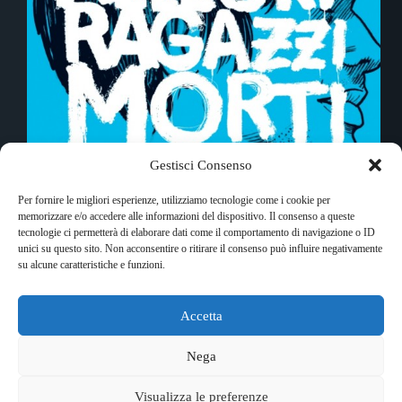
Gestisci Consenso
Tre Allegri Ragazzi Morti: il passaggio
Per fornire le migliori esperienze, utilizziamo tecnologie come i cookie per
dall'adolescenza all'età adulta passa dal reggae e dal
memorizzare e/o accedere alle informazioni del dispositivo. Il consenso a queste
dub? Sì, secondo Primitivi nel Futuro
tecnologie ci permetterà di elaborare dati come il comportamento di navigazione o ID
Vincenzo Bisbiglia
24 Marzo 2010
unici su questo sito. Non acconsentire o ritirare il consenso può influire negativamente
su alcune caratteristiche e funzioni.
Accetta
Copyright © 2026 RockShock - © Massimo Garofalo. C.F.
GRFMSM65R24A662Q. Qualsiasi tipo di riproduzione è
Nega
vietata se non preventivamente autorizzata. RockShock non
rappresenta una testata giornalistica in quanto viene aggiornato
Visualizza le preferenze
senza alcuna periodicità. Non può pertanto considerarsi un