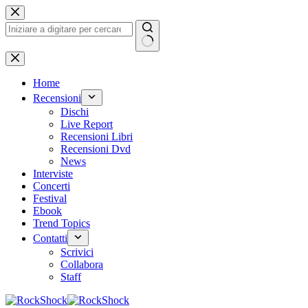
Salta
al
contenuto
Nessun
risultato
Home
Recensioni
Dischi
Live Report
Recensioni Libri
Recensioni Dvd
News
Interviste
Concerti
Festival
Ebook
Trend Topics
Contatti
Scrivici
Collabora
Staff