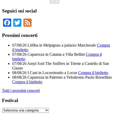
Nessun
risultato
Seguici sui social
Facebook
Twitter
Feed
Prossimi concerti
07/08/26
Litfiba
in
Melpignao
a
palazzo Marchesale
Compra
il biglietto
07/08/26
Caparezza
in
Catania
a
Villa Bellini
Compra il
biglietto
07/08/26
Amyl And The Sniffers
in
Trieste
a
Castello di San
Giusto
08/08/26
I Cani
in
Locorotondo
a
Locus
Compra il biglietto
08/08/26
Caparezza
in
Palermo
a
Velodromo Paolo Borsellino
Compra il biglietto
Tutti i prossimi concerti
Festival