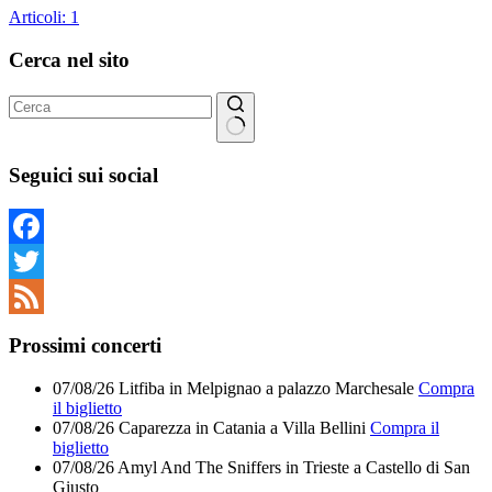
Articoli: 1
Cerca nel sito
Nessun
risultato
Seguici sui social
Facebook
Twitter
Feed
Prossimi concerti
07/08/26
Litfiba
in
Melpignao
a
palazzo Marchesale
Compra
il biglietto
07/08/26
Caparezza
in
Catania
a
Villa Bellini
Compra il
biglietto
07/08/26
Amyl And The Sniffers
in
Trieste
a
Castello di San
Giusto