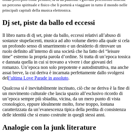
un percorso spirituale e fisico che li porterà a viaggiare in tutto il mondo nelle
principali capitali della musica elettronica.
Dj set, piste da ballo ed eccessi
Il libro narra di dj set, piste da ballo, eccessi relativi all’abuso di
sostanze stupefacenti, musica ad alto volume dietro alla quale si cela
un profondo senso di smarrimento e un desiderio di ritrovare un
ruolo definito all’interno di una società che ha fatto del “leisure
time” estremo la propria parola d’ordine. Si tratta di un’epoca tossica
e dannata quella in cui si trovano a vivere i due giovani del
romanzo. Un’epoca non solo prepotente e autodistruttiva, ma anche
assai breve, la cui deriva è incarnata perfettamente dallo svolgersi
del
l’ultima Love Parade in assoluto
.
Qualcosa si è inevitabilmente incrinato, ciò che ne deriva è la fine di
un movimento culturale che lascia spazio all’esclusivo ricordo di
un’epoca sempre più sbiadita, vicina, da un mero punto di vista
cronologico, eppure idealmente molto, forse troppo, lontana
caratterizzata da un’evanescenza tipica della perdita di consistenza
delle identità che si erano costruite in quegli stessi anni.
Analogie con la junk literature