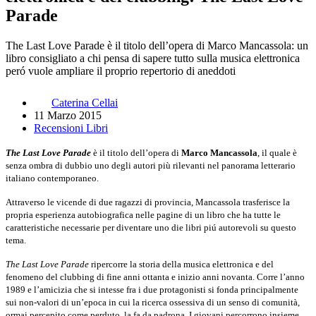
Parade
The Last Love Parade è il titolo dell’opera di Marco Mancassola: un
libro consigliato a chi pensa di sapere tutto sulla musica elettronica
peró vuole ampliare il proprio repertorio di aneddoti
Caterina Cellai
11 Marzo 2015
Recensioni Libri
The Last Love Parade
è il titolo dell’opera di
Marco Mancassola
, il quale è
senza ombra di dubbio uno degli autori più rilevanti nel panorama letterario
italiano contemporaneo.
Attraverso le vicende di due ragazzi di provincia, Mancassola trasferisce la
propria esperienza autobiografica nelle pagine di un libro che ha tutte le
caratteristiche necessarie per diventare uno die libri piú autorevoli su questo
tema.
The Last Love Parade
ripercorre la storia della musica elettronica e del
fenomeno del clubbing di fine anni ottanta e inizio anni novanta. Corre l’anno
1989 e l’amicizia che si intesse fra i due protagonisti si fonda principalmente
sui non-valori di un’epoca in cui la ricerca ossessiva di un senso di comunità,
ormai percepito come perduto, la fa da padrona. I giovani percorrono insieme