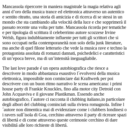
Mancassola ripercorre in maniera magistrale la magia relativa agli
anni d’oro della musica trance ed elettronica attraverso un autentico
e sentito ritratto, una storia di amicizia e di ricerca di se stessi in un
mondo che sta cambiando alla velocità della luce e che sopprimerà il
passato recente una volta per tutte. Mancassola ricorda per tematiche
e per tipologia di scrittura il celeberrimo autore scozzese Irvine
Welsh, figura indubbiamente influente per tutti gli scrittori che si
sono occupati nella contemporaneità non solo della junk literature,
ma anche di quel filone letterario che vede la musica rave e techno la
protagonista assoluta di romanzi dannati, psichedelici e caratteristici
di un’epoca breve, ma di un’intensità ineguagliabile.
The last love parade é un opera autobiografica che riesce a
descrivere in modo abbastanza esaustivo l´evolversi della musica
elettronica, impossibile non cominciare dai Kraftwerk per poi
descrivere con un buon ritmo narrativo le scena americana: i primi
house party di Frankie Knuckles, fino alla motor city Detroid con
John Acquaviva e il giovane Plastikman. Essendo anche
autobiografico, l´autore ci racconta il clubbing italiano,in particolare
degli albori del clubbing cominciati sulla riviera romagnola. Infine l
´autore non dimentica mai di evidenziare come i clubbers londinesi o
i ravers sull´isola di Goa, cerchino attraverso il party di ricreare spazi
di libertá e di come attraverso queste cerimonie cerchino di dare
visibilitá alle loro richieste di libertá.