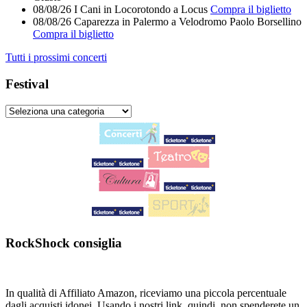
08/08/26
I Cani
in
Locorotondo
a
Locus
Compra il biglietto
08/08/26
Caparezza
in
Palermo
a
Velodromo Paolo Borsellino
Compra il biglietto
Tutti i prossimi concerti
Festival
RockShock consiglia
In qualità di Affiliato Amazon, riceviamo una piccola percentuale
dagli acquisti idonei. Usando i nostri link, quindi, non spenderete un