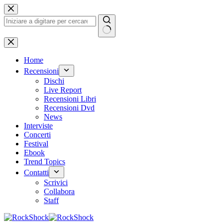
Salta
al
contenuto
Nessun
risultato
Home
Recensioni
Dischi
Live Report
Recensioni Libri
Recensioni Dvd
News
Interviste
Concerti
Festival
Ebook
Trend Topics
Contatti
Scrivici
Collabora
Staff