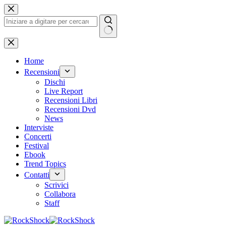
Salta
al
contenuto
Nessun
risultato
Home
Recensioni
Dischi
Live Report
Recensioni Libri
Recensioni Dvd
News
Interviste
Concerti
Festival
Ebook
Trend Topics
Contatti
Scrivici
Collabora
Staff