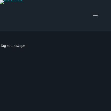
Salta
al
contenuto
Tag
soundscape