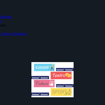
biglietto
to
iusto
Compra il biglietto