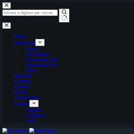
Salta
al
contenuto
Nessun
risultato
Home
Recensioni
Dischi
Live Report
Recensioni Libri
Recensioni Dvd
News
Interviste
Concerti
Festival
Ebook
Trend Topics
Contatti
Scrivici
Collabora
Staff