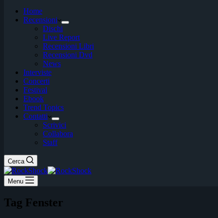
Home
Recensioni
Dischi
Live Report
Recensioni Libri
Recensioni Dvd
News
Interviste
Concerti
Festival
Ebook
Trend Topics
Contatti
Scrivici
Collabora
Staff
Cerca
Menu
Tag
Fenster