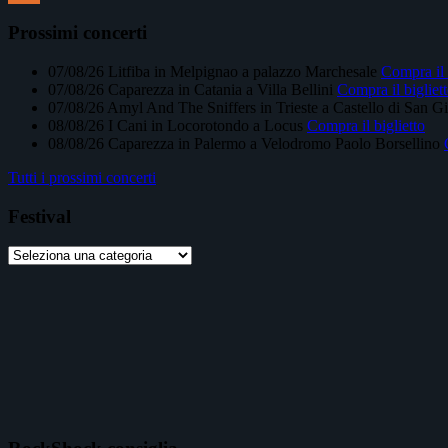
Feed
Prossimi concerti
07/08/26
Litfiba
in
Melpignao
a
palazzo Marchesale
Compra il 
07/08/26
Caparezza
in
Catania
a
Villa Bellini
Compra il bigliet
07/08/26
Amyl And The Sniffers
in
Trieste
a
Castello di San G
08/08/26
I Cani
in
Locorotondo
a
Locus
Compra il biglietto
08/08/26
Caparezza
in
Palermo
a
Velodromo Paolo Borsellino
Tutti i prossimi concerti
Festival